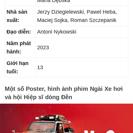
Maria Dębska
Nhà sản
Jerzy Dziegielewski, Pawel Heba,
xuất:
Maciej Sojka, Roman Szczepanik
Đạo diễn:
Antoni Nykowski
Năm phát
2023
hành:
Giới hạn
13
tuổi:
Một số Poster, hình ảnh phim Ngài Xe hơi
và hội Hiệp sĩ dòng Đền