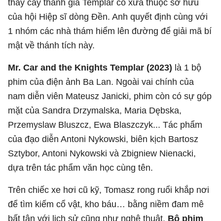
thấy cây thánh giá Templar cổ xưa thuộc sở hữu
của hội Hiệp sĩ dòng Đền. Anh quyết định cùng với
1 nhóm các nhà thám hiểm lên đường để giải mã bí
mật về thánh tích này.
Mr. Car and the Knights Templar (2023)
là 1 bộ
phim của điện ảnh Ba Lan. Ngoài vai chính của
nam diễn viên Mateusz Janicki, phim còn có sự góp
mặt của Sandra Drzymalska, Maria Dębska,
Przemyslaw Bluszcz, Ewa Blaszczyk... Tác phẩm
của đạo diễn Antoni Nykowski, biên kịch Bartosz
Sztybor, Antoni Nykowski và Zbigniew Nienacki,
dựa trên tác phẩm văn học cùng tên.
Trên chiếc xe hơi cũ kỹ, Tomasz rong ruổi khắp nơi
để tìm kiếm cổ vật, kho báu… bằng niềm đam mê
bất tận với lịch sử cũng như nghệ thuật.
Bộ phim