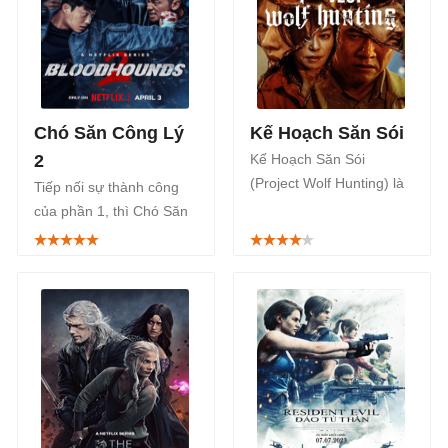
Chó Săn Công Lý
Kế Hoạch Săn Sói
2
Kế Hoạch Săn Sói
(Project Wolf Hunting) là
Tiếp nối sự thành công
một bộ phim Hàn Quốc
của phần 1, thì Chó Săn
thuộc thể loại phiêu lưu
Công Lý (Bloodhounds)
hành động, kinh dị, được
tiếp tục ra mắt chính thức
phát sóng trên ứng dụng
phần 2, được phát sóng
Netflix bắt đầu từ ngày
trên Netflix, bắt đầu từ
14/04/2023.
ngày 04/03/2026.