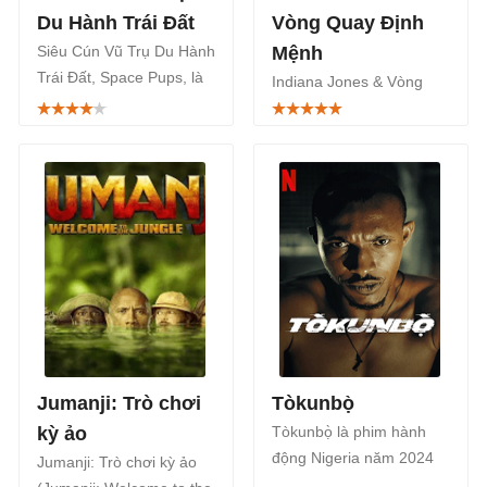
Du Hành Trái Đất
Vòng Quay Định
Siêu Cún Vũ Trụ Du Hành
Mệnh
Trái Đất, Space Pups, là
Indiana Jones & Vòng
bộ phim phiêu lưu gia
Quay Định Mệnh, Indiana
đình hấp dẫn trong mùa
Jones and the Dial of
hè này. Phim chiếu rạp từ
Destiny, là bộ phim phiêu
7/7.
lưu hành động Mỹ năm
2023 công chiếu từ ngày
29/6.
Jumanji: Trò chơi
Tòkunbọ̀
kỳ ảo
Tòkunbọ̀ là phim hành
động Nigeria năm 2024
Jumanji: Trò chơi kỳ ảo
do Netflix phân phối độc