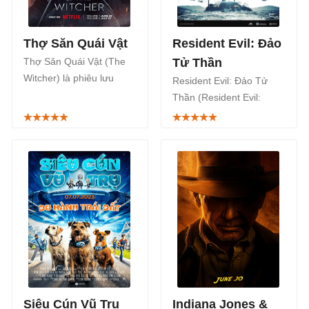
Thợ Săn Quái Vật
Resident Evil: Đảo
Thợ Săn Quái Vật (The
Tử Thần
Witcher) là phiêu lưu
Resident Evil: Đảo Tử
chính kịch kỳ ảo của Mỹ
Thần (Resident Evil:
được phát hành bởi
Death Island) là một bộ
Netflix. Thợ Săn Quái Vật
phim chiếu rạp hoạt hình
3 phát sóng từ 29/6.
Nhật Bản thuộc thể loại
phiêu lưu, hành động
được lấy bối cảnh trong
cùng vũ trụ với các trò
chơi điện tử Resident Evil
và công chiếu tại các rạp
chiếu phim trên toàn
quốc bắt đầu từ ngày
07/07/2023.
Siêu Cún Vũ Trụ
Indiana Jones &