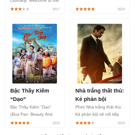
(Jumanji: Welcome to the
quyền từ ngày 23/8, xoay
Jungle) là phim phiêu lưu
quanh hành trình giao
hành động hấp dẫn với
nộp con tin nghẹt thở.
nhiều tình huống giả
tưởng độc đáo.
Bậc Thầy Kiếm
Nhà trắng thất thủ:
“Dạo”
Kẻ phản bội
Bậc Thầy Kiếm “Dạo”
Phim Nhà trắng thất thủ:
(Bua Pan: Beauty And
Kẻ phản bội sẽ nối tiếp
The Blade) là một bộ
mạch truyện của Nhà
phim chiếu rạp Thái Lan
Trắng Thất Thủ và Luân