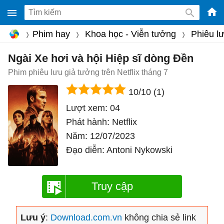
-
Phim hay
Khoa học - Viễn tưởng
Phiêu l
Phầ
mềm
Ngài Xe hơi và hội Hiệp sĩ dòng Đền
gam
Phim phiêu lưu giả tưởng trên Netflix tháng 7
miễ
10/10
(1)
phí
Lượt xem:
04
cho
Phát hành:
Netflix
Win
Năm:
12/07/2023
Mac
Đạo diễn:
Antoni Nykowski
iOS,
Andr
Truy cập
Lưu ý
:
Download.com.vn
không chia sẻ link