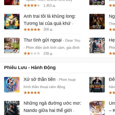
1.453
(2026) chiếu rạp
Hàn
Anh trai tôi là khủng long:
Ngo
Tương lai của quá khứ
-
The
268
Phim anime hành động, thần thoại
- P
Việt chiếu rạp
Thư tình gửi ngoại
Hẹ
- Dear You
- Phim điện ảnh tình cảm, gia đình
Phi
239
Trung Quốc
niê
Phiêu Lưu - Hành Động
Xứ sở thần tiên
Đê
- Phim hoạt
hình thần thoại cảm động
hàn
Jov
Những ngả đường ước mơ:
Um
Nando giữa hai thế giới
– 
-