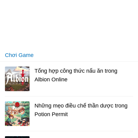
Chơi Game
Tổng hợp công thức nấu ăn trong
Albion Online
Những mẹo điều chế thần dược trong
Potion Permit