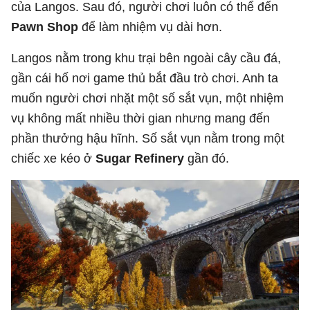
của Langos. Sau đó, người chơi luôn có thể đến
Pawn Shop
để làm nhiệm vụ dài hơn.
Langos nằm trong khu trại bên ngoài cây cầu đá,
gần cái hố nơi game thủ bắt đầu trò chơi. Anh ta
muốn người chơi nhặt một số sắt vụn, một nhiệm
vụ không mất nhiều thời gian nhưng mang đến
phần thưởng hậu hĩnh. Số sắt vụn nằm trong một
chiếc xe kéo ở
Sugar Refinery
gần đó.