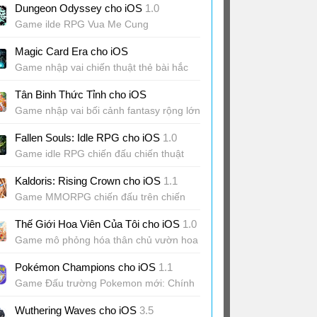
Dungeon Odyssey cho iOS
1.0
Game ilde RPG Vua Me Cung
Magic Card Era cho iOS
Game nhập vai chiến thuật thẻ bài hắc
ám
Tân Binh Thức Tỉnh cho iOS
Game nhập vai bối cảnh fantasy rộng lớn
Fallen Souls: Idle RPG cho iOS
1.0
Game idle RPG chiến đấu chiến thuật
trên chiến trường 30 ô
Kaldoris: Rising Crown cho iOS
1.1
Game MMORPG chiến đấu trên chiến
trường hàng trăm người
Thế Giới Hoa Viên Của Tôi cho iOS
1.0
Game mô phỏng hóa thân chủ vườn hoa
thời cổ trang
Pokémon Champions cho iOS
1.1
Game Đấu trường Pokemon mới: Chính
thức phát hành
Wuthering Waves cho iOS
3.5