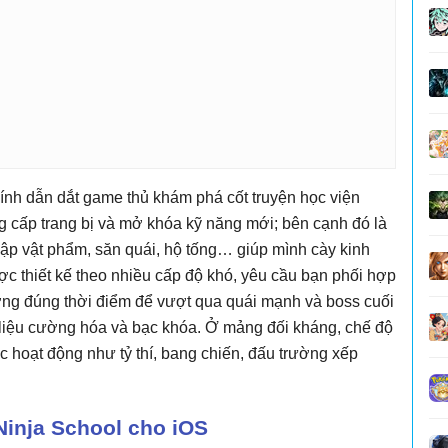
ính dẫn dắt game thủ khám phá cốt truyện học viện
g cấp trang bị và mở khóa kỹ năng mới; bên cạnh đó là
ập vật phẩm, săn quái, hộ tống… giúp mình cày kinh
ợc thiết kế theo nhiều cấp độ khó, yêu cầu bạn phối hợp
ương đúng thời điểm để vượt qua quái mạnh và boss cuối
 liệu cường hóa và bạc khóa. Ở mảng đối kháng, chế độ
hoạt động như tỷ thí, bang chiến, đấu trường xếp
Ninja School cho iOS