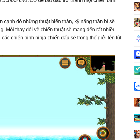
a School cho iOS
để bắt đầu trở thành một chiến binh
ên cạnh đó những thuật biến thân, kỹ năng thần bí sẽ
g. Mỗi thay đổi về chiến thuật sẽ mang đến rất nhiều
các chiến binh ninja chiến đấu sẽ trong thế giới lén lút