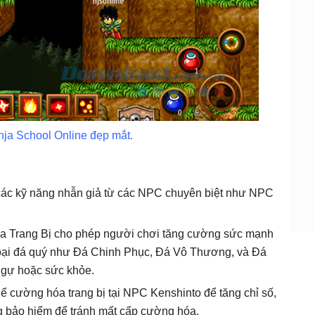
nja School Online đẹp mắt.
các kỹ năng nhẫn giả từ các NPC chuyên biệt như NPC
óa Trang Bị cho phép người chơi tăng cường sức mạnh
 loại đá quý như Đá Chinh Phục, Đá Vô Thương, và Đá
ngự hoặc sức khỏe.
ể cường hóa trang bị tại NPC Kenshinto để tăng chỉ số,
ng bảo hiểm để tránh mất cấp cường hóa.