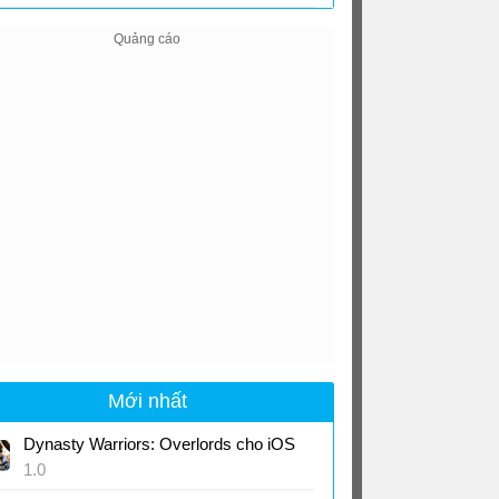
cho iOS
1.63
Mới nhất
Dynasty Warriors: Overlords cho iOS
1.0
Game RPG Tam Quốc từ Koei Tecmo