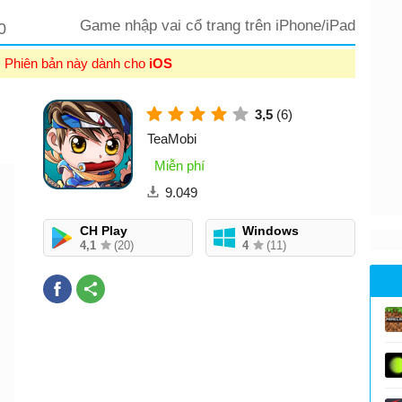
Game nhập vai cổ trang trên iPhone/iPad
0
: Phiên bản này dành cho
iOS
3,5
(6)
TeaMobi
Miễn phí
9.049
CH Play
Windows
4,1
(20)
4
(11)