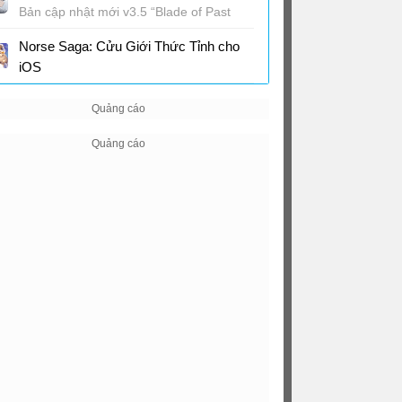
Bản cập nhật mới v3.5 “Blade of Past
Resounds, Lingering Dream Hymns"
Norse Saga: Cửu Giới Thức Tỉnh cho
iOS
Game MMORPG 3D fantasy thế giới Bắc
Âu