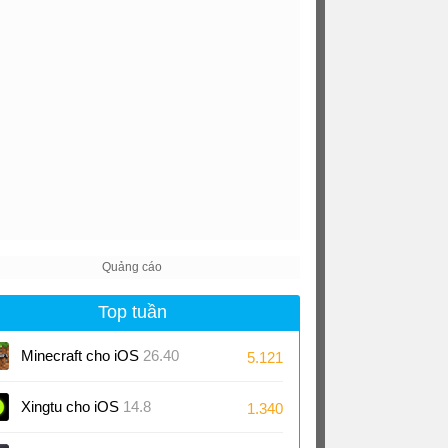
Top tuần
Minecraft cho iOS
26.40
5.121
Xingtu cho iOS
14.8
1.340