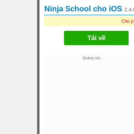
Ninja School cho iOS
2.4.
Chú ý
Tải về