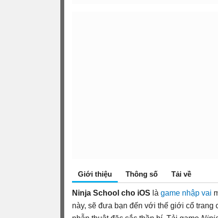
Giới thiệu
Thông số
Tải về
Ninja School cho iOS
là
game nhập vai
m
này, sẽ đưa bạn đến với thế giới cổ tran