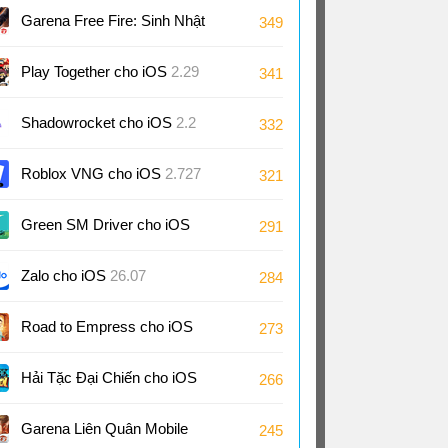
Garena Free Fire: Sinh Nhật
349
9 Tuổi cho iOS
1.126
Play Together cho iOS
2.29
341
Shadowrocket cho iOS
2.2
332
Roblox VNG cho iOS
2.727
321
Green SM Driver cho iOS
291
3.10
Zalo cho iOS
26.07
284
Road to Empress cho iOS
273
2.0
Hải Tặc Đại Chiến cho iOS
266
Garena Liên Quân Mobile
245