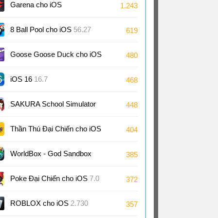
Garena cho iOS
1.243
8 Ball Pool cho iOS
56.27
619
Goose Goose Duck cho iOS
480
4.09
iOS 16
16.7
468
SAKURA School Simulator
448
cho iOS
1.047
Thần Thú Đại Chiến cho iOS
404
WorldBox - God Sandbo‪x‬
385
cho iOS
0.51
Poke Đại Chiến cho iOS
7.0
372
ROBLOX cho iOS
2.730
357