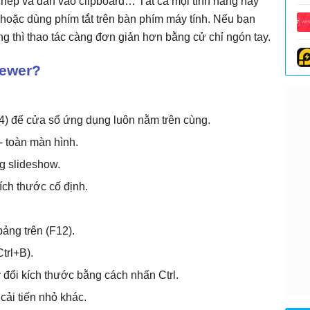
 chép và dán vào clipboard… Tất cả mọi tính năng này
hoặc dùng phím tắt trên bàn phím máy tính. Nếu bạn
g thì thao tác càng đơn giản hơn bằng cử chỉ ngón tay.
iewer?
4) để cửa sổ ứng dụng luôn nằm trên cùng.
- toàn màn hình.
g slideshow.
ch thước cố định.
ảng trên (F12).
trl+B).
y đổi kích thước bằng cách nhấn Ctrl.
cải tiến nhỏ khác.