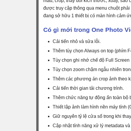
màu, crop, thay đổi kích thước, xoay, sao
được truy cập thông qua menu chuột phải 
đang sở hữu 1 thiết bị có màn hình cảm ứn
Có gì mới trong One Photo V
Cải tiến nhỏ và sửa lỗi.
Thêm tùy chọn Always on top (phím F
Tùy chọn ghi nhớ chế độ Full Screen 
Tùy chọn zoom chậm ngẫu nhiên tron
Thêm các phương án crop ảnh theo kí
Cải tiến thời gian tải chương trình.
Thêm chức năng tự động ẩn toàn bộ b
Thiết lập ảnh làm hình nền máy tính (C
Giữ nguyên tỷ lệ cửa sổ trong khi tha
Cập nhật tính năng xử lý metadata và 