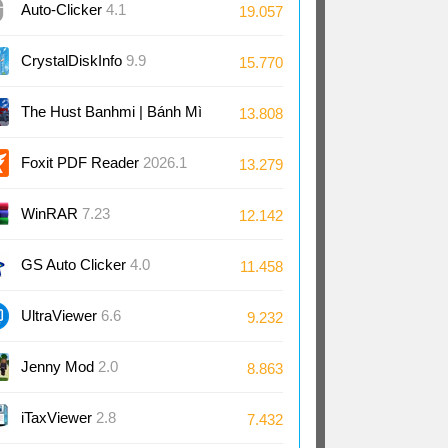
Auto-Clicker
4.1
19.057
CrystalDiskInfo
9.9
15.770
The Hust Banhmi | Bánh Mì
13.808
Bách Khoa
Foxit PDF Reader
2026.1
13.279
WinRAR
7.23
12.142
GS Auto Clicker
4.0
11.458
UltraViewer
6.6
9.232
Jenny Mod
2.0
8.863
iTaxViewer
2.8
7.432