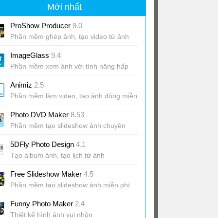
Mới nhất
ProShow Producer
9.0
Phần mềm ghép ảnh, tạo video từ ảnh
và nhạc chuyên nghiệp
ImageGlass
9.4
Phần mềm xem ảnh với tính năng hấp
dẫn
Animiz
2.5
Phần mềm làm video, tạo ảnh động miễn
phí
Photo DVD Maker
8.53
Phần mềm tạo slideshow ảnh chuyên
nghiệp
5DFly Photo Design
4.1
Tạo album ảnh, tạo lịch từ ảnh
Free Slideshow Maker
4.5
Phần mềm tạo slideshow ảnh miễn phí
Funny Photo Maker
2.4
Thiết kế hình ảnh vui nhộn