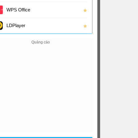
(16.0
WPS Office
✯
LDPlayer
✯