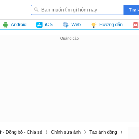
Android
iOS
Web
Hướng dẫn
ữ - Đồng bộ - Chia sẻ
Chỉnh sửa ảnh
Tạo ảnh động
Làm v