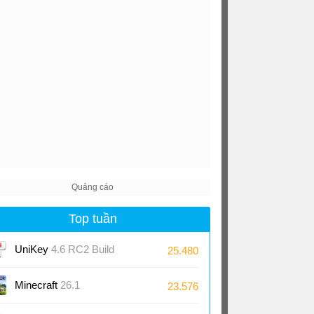
Top tuần
UniKey
4.6 RC2 Build
25.480
230919
Minecraft
26.1
23.576