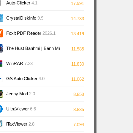
Auto-Clicker
4.1
17.991
CrystalDiskInfo
9.9
14.733
Foxit PDF Reader
2026.1
13.419
The Hust Banhmi | Bánh Mì
11.985
Bách Khoa
WinRAR
7.23
11.830
GS Auto Clicker
4.0
11.062
Jenny Mod
2.0
8.859
UltraViewer
6.6
8.835
iTaxViewer
2.8
7.094