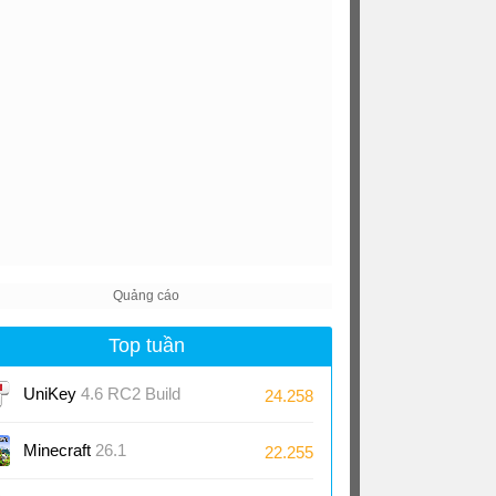
Top tuần
UniKey
4.6 RC2 Build
24.258
230919
Minecraft
26.1
22.255