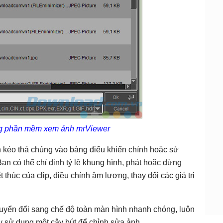
ng phần mềm xem ảnh mrViewer
 kéo thả chúng vào bảng điểu khiển chính hoặc sử
n có thể chỉ định tỷ lệ khung hình, phát hoặc dừng
ết thúc của clip, điều chỉnh âm lượng, thay đổi các giá trị
huyển đổi sang chế độ toàn màn hình nhanh chóng, luôn
y sử dụng một cây bút để chỉnh sửa ảnh,...