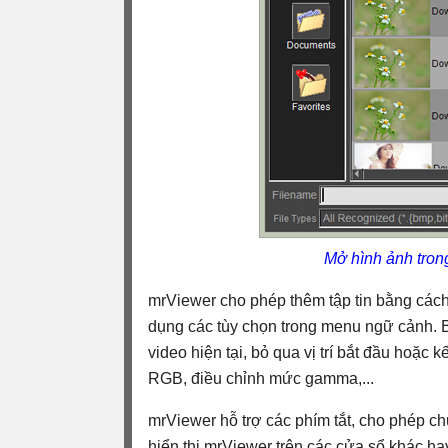
Mở hình ảnh tro
mrViewer cho phép thêm tập tin bằng cách
dụng các tùy chọn trong menu ngữ cảnh. Bạ
video hiện tại, bỏ qua vị trí bắt đầu hoặc k
RGB, điều chỉnh mức gamma,...
mrViewer hỗ trợ các phím tắt, cho phép c
hiển thị mrViewer trên các cửa sổ khác ha