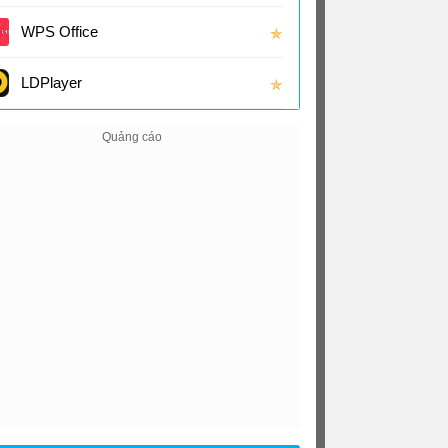
(16.0
WPS Office
✯
LDPlayer
✯