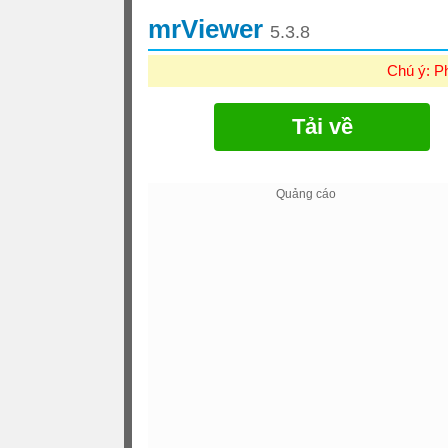
mrViewer
5.3.8
Chú ý: P
Tải về