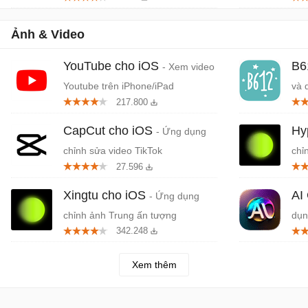
mạo
Ảnh & Video
YouTube cho iOS
B6
- Xem video
Youtube trên iPhone/iPad
và 
217.800
ứng
CapCut cho iOS
Hy
- Ứng dụng
chỉnh sửa video TikTok
chỉ
27.596
Xingtu cho iOS
AI
- Ứng dụng
chỉnh ảnh Trung ấn tượng
dụn
342.248
bằn
Xem thêm