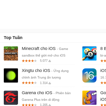
Top Tuần
Minecraft cho iOS
8 
- Game
sandbox thế giới mở cho iOS
bi-
5.077
Xingtu cho iOS
iO
- Ứng dụng
chỉnh ảnh Trung ấn tượng
16.
1.314
Garena cho iOS
Go
- Phiên bản
iO
Garena Plus trên di động
1.205