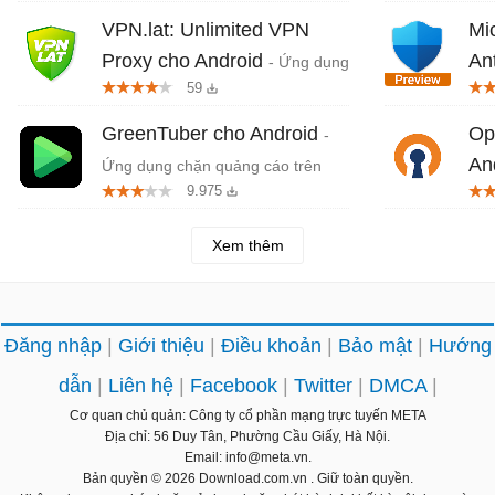
VPN.lat: Unlimited VPN
Mi
Proxy cho Android
An
- Ứng dụng
59
VPN miễn phí, không giới hạn với
dụn
hơn 80 quốc gia
Mic
GreenTuber cho Android
Op
-
An
Ứng dụng chặn quảng cáo trên
9.975
video
duy
Xem thêm
Đăng nhập
Giới thiệu
Điều khoản
Bảo mật
Hướng
dẫn
Liên hệ
Facebook
Twitter
DMCA
Cơ quan chủ quản: Công ty cổ phần mạng trực tuyến META
Địa chỉ: 56 Duy Tân, Phường Cầu Giấy, Hà Nội.
Email: info@meta.vn.
Bản quyền © 2026
Download.com.vn
. Giữ toàn quyền.