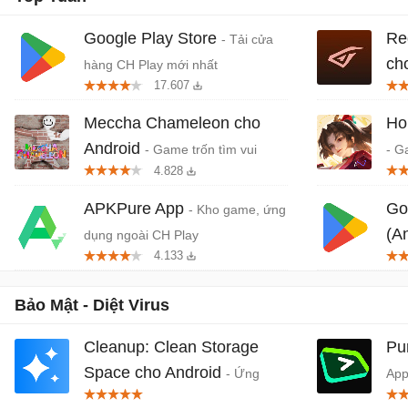
Google Play Store
Re
- Tải cửa
ch
hàng CH Play mới nhất
17.607
khở
Meccha Chameleon cho
Ho
Android
- Game trốn tìm vui
- G
4.828
nhộn nhiều người chơi
quố
Da
APKPure App
Go
- Kho game, ứng
(A
dụng ngoài CH Play
4.133
trê
Bảo Mật - Diệt Virus
Cleanup: Clean Storage
Pu
Space cho Android
- Ứng
App
dụng hỗ trợ dọn dẹp dung lượng
You