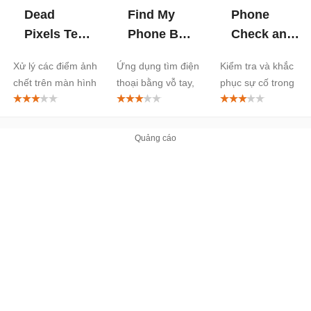
Dead
Find My
Phone
Pixels Test
Phone By
Check and
and Fix cho
Whistle,
Test cho
Xử lý các điểm ảnh
Ứng dụng tìm điện
Kiểm tra và khắc
Android
Clap cho
Android
chết trên màn hình
thoại bằng vỗ tay,
phục sự cố trong
Android
LCD
huýt sáo
điện thoại