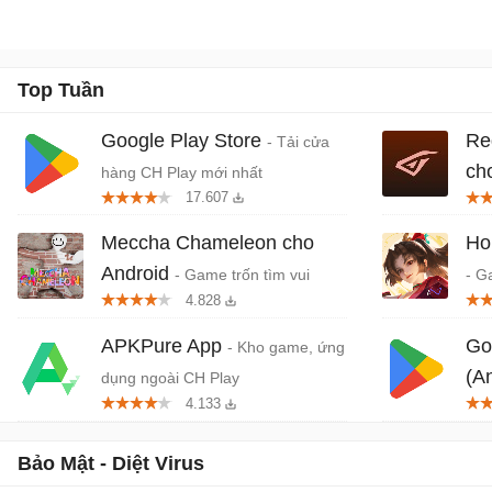
Top Tuần
Google Play Store
Re
- Tải cửa
ch
hàng CH Play mới nhất
17.607
khở
Meccha Chameleon cho
Ho
Android
- Game trốn tìm vui
- G
4.828
nhộn nhiều người chơi
quố
Da
APKPure App
Go
- Kho game, ứng
(A
dụng ngoài CH Play
4.133
trê
Bảo Mật - Diệt Virus