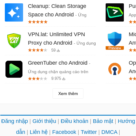
Cleanup: Clean Storage
Pu
Space cho Android
- Ứng
App
dụng hỗ trợ dọn dẹp dung lượng
You
VPN.lat: Unlimited VPN
Mi
Proxy cho Android
An
- Ứng dụng
59
VPN miễn phí, không giới hạn với
dụn
hơn 80 quốc gia
Mic
GreenTuber cho Android
Op
-
An
Ứng dụng chặn quảng cáo trên
9.975
video
duy
Xem thêm
Đăng nhập
Giới thiệu
Điều khoản
Bảo mật
Hướng
dẫn
Liên hệ
Facebook
Twitter
DMCA