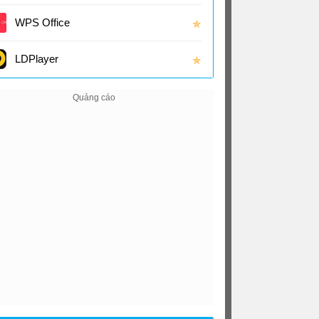
(16.0
WPS Office
✯
LDPlayer
✯