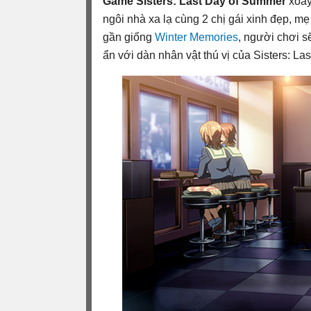
Game Sisters: Last Day of Summer
xoay
ngôi nhà xa lạ cùng 2 chị gái xinh đẹp, m
gần giống
Winter Memories
, người chơi 
ẩn với dàn nhân vật thú vị của Sisters: L