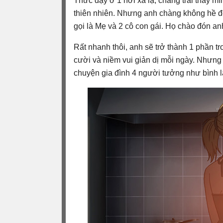
Thức dậy ở 1 nơi xa lạ, chàng trai thấy m
thiên nhiên. Nhưng anh chàng không hề đ
gọi là Mẹ và 2 cô con gái. Họ chào đón an
Rất nhanh thôi, anh sẽ trở thành 1 phần t
cười và niềm vui giản dị mỗi ngày. Nhưn
chuyện gia đình 4 người tưởng như bình l