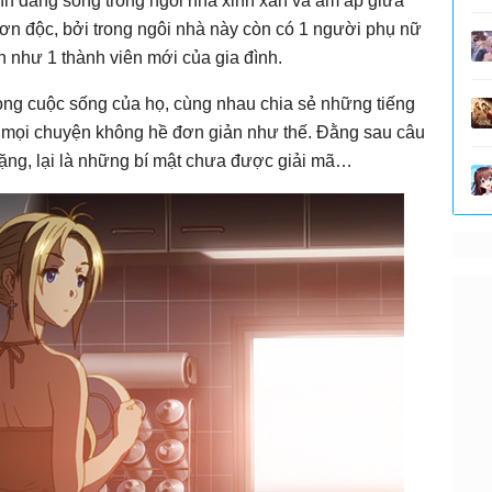
ình đang sống trong ngôi nhà xinh xắn và ấm áp giữa
ơn độc, bởi trong ngôi nhà này còn có 1 người phụ nữ
h như 1 thành viên mới của gia đình.
rong cuộc sống của họ, cùng nhau chia sẻ những tiếng
g mọi chuyện không hề đơn giản như thế. Đằng sau câu
ặng, lại là những bí mật chưa được giải mã…