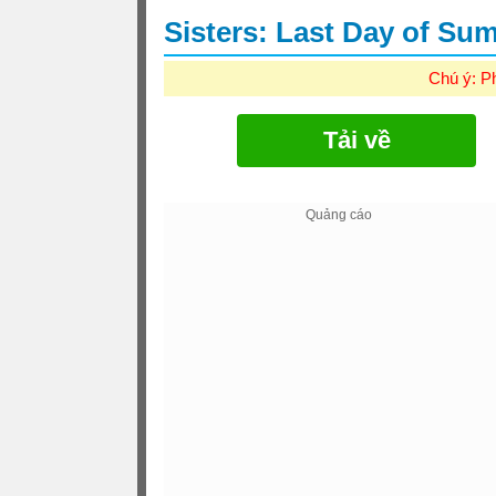
Sisters: Last Day of Su
Chú ý: P
Tải về