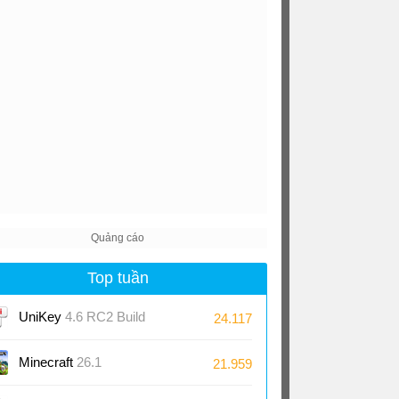
Top tuần
UniKey
4.6 RC2 Build
24.117
230919
Minecraft
26.1
21.959