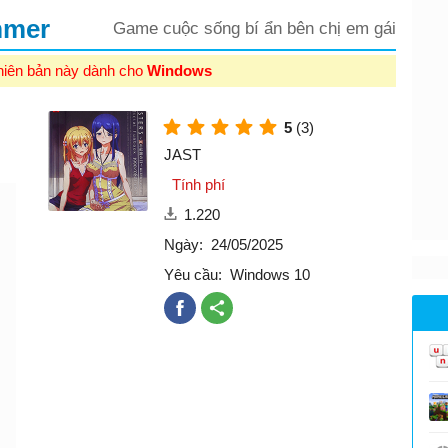
mmer
Game cuộc sống bí ẩn bên chị em gái
hiên bản này dành cho
Windows
5
(3)
JAST
Tính phí
1.220
Ngày:
24/05/2025
Yêu cầu:
Windows 10