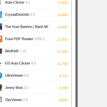
Auto-Clicker
4.1
17.876
CrystalDiskInfo
9.9
14.866
The Hust Banhmi | Bánh Mì
13.487
Bách Khoa
Foxit PDF Reader
2026.1
12.001
WinRAR
7.23
11.381
GS Auto Clicker
4.0
10.768
UltraViewer
6.6
8.701
Jenny Mod
2.0
8.399
iTaxViewer
2.8
6.845