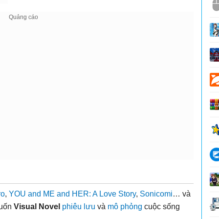
ro
,
YOU and ME and HER: A Love Story
,
Sonicomi
… và
cuốn
Visual Novel
phiêu lưu
và
mô phỏng
cuộc sống