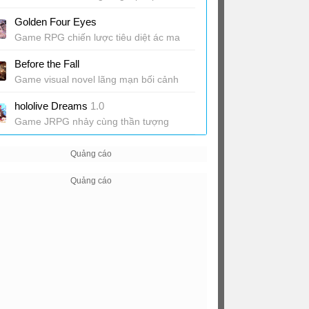
diệt alien
Golden Four Eyes
Game RPG chiến lược tiêu diệt ác ma
Before the Fall
Game visual novel lãng mạn bối cảnh
Hồng Kông
hololive Dreams
1.0
Game JRPG nhảy cùng thần tượng
hololive