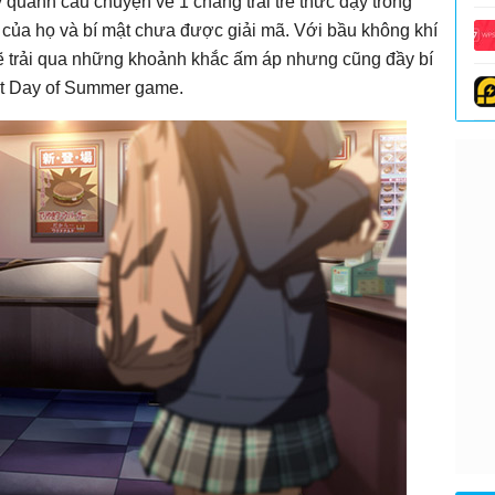
 quanh câu chuyện về 1 chàng trai trẻ thức dậy trong
ẹ của họ và bí mật chưa được giải mã. Với bầu không khí
sẽ trải qua những khoảnh khắc ấm áp nhưng cũng đầy bí
ast Day of Summer game.