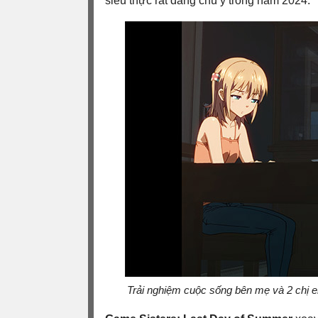
siêu thực rất đáng chú ý trong năm 2024.
Trải nghiệm cuộc sống bên mẹ và 2 chị e