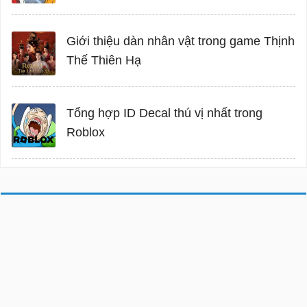
Giới thiệu dàn nhân vật trong game Thịnh
Thế Thiên Hạ
Tổng hợp ID Decal thú vị nhất trong
Roblox
Đăng nhập
Giới thiệu
Điều khoản
Bảo mật
Hướng
dẫn
Liên hệ
Facebook
Twitter
DMCA
Cơ quan chủ quản: Công ty cổ phần mạng trực tuyến META
Địa chỉ: 56 Duy Tân, Phường Cầu Giấy, Hà Nội.
Email: info@meta.vn.
Bản quyền © 2026
Download.com.vn
. Giữ toàn quyền.
Không được sao chép hoặc sử dụng hoặc phát hành lại bất kỳ nội dung nào