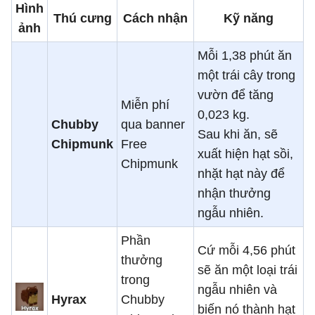
Hình
Thú cưng
Cách nhận
Kỹ năng
ảnh
Mỗi 1,38 phút ăn
một trái cây trong
vườn để tăng
Miễn phí
0,023 kg.
Chubby
qua banner
Sau khi ăn, sẽ
Chipmunk
Free
xuất hiện hạt sồi,
Chipmunk
nhặt hạt này để
nhận thưởng
ngẫu nhiên.
Phần
Cứ mỗi 4,56 phút
thưởng
sẽ ăn một loại trái
trong
ngẫu nhiên và
Hyrax
Chubby
biến nó thành hạt