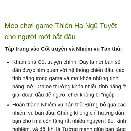
Mẹo chơi game Thiên Hạ Ngũ Tuyệt
cho người mới bắt đầu
Tập trung vào Cốt truyện và Nhiệm vụ Tân thủ:
Khám phá Cốt truyện chính: Đây là nơi bạn sẽ
dần được làm quen với hệ thống chiến đấu, các
tính năng trong game và mở khóa những tính
năng mới. Game thường khóa nhiều tính năng ở
giai đoạn đầu để người chơi không bị "ngộp".
Hoàn thành Nhiệm vụ Tân thủ: Đừng bỏ qua các
nhiệm vụ ban đầu. Chúng không chỉ hướng dẫn
bạn chơi mà còn tặng rất nhiều nguyên liệu, kinh
nghiệm, và đôi khi là Tướng mạnh giúp bạn tăng