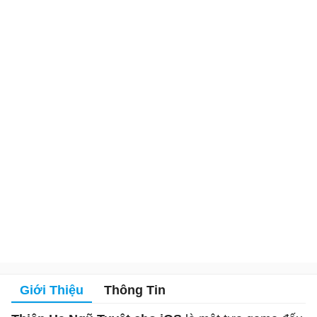
Giới Thiệu
Thông Tin