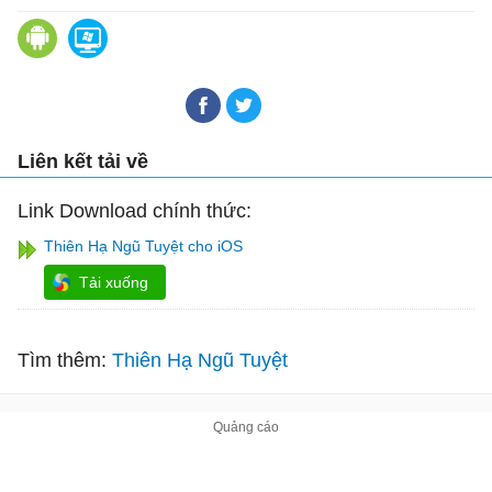
Thiên Hạ Ngũ Tuyệt cho Android
Thiên Hạ Ngũ Tuyệt
Liên kết tải về
Link Download chính thức:
Thiên Hạ Ngũ Tuyệt cho iOS
Tải xuống
Tìm thêm:
Thiên Hạ Ngũ Tuyệt