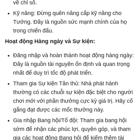
về chỉ số.
Kỹ năng: Đừng quên nâng cấp kỹ năng cho
Tướng. Đây là nguồn sức mạnh chính của họ
trong chiến đấu.
Hoạt động Hàng ngày và Sự kiện:
Đăng nhập và hoàn thành hoạt động hàng ngày:
Đây là nguồn tài nguyên ổn định và quan trọng
nhất để duy trì tốc độ phát triển.
Tham gia Sự kiện Tân thủ: Nhà phát hành
thường có các chuỗi sự kiện đặc biệt cho người
chơi mới với phần thưởng cực kỳ giá trị. Hãy cố
gắng đạt được các mốc thưởng này.
Gia nhập Bang hội/Tổ đội: Tham gia bang hội
sớm để nhận các phúc lợi, quyên góp, và tham
gia các hoạt động Bang hội để kiếm thêm tài