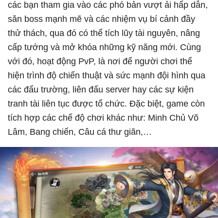
các bạn tham gia vào các phó bản vượt ải hấp dẫn,
săn boss mạnh mẽ và các nhiệm vụ bí cảnh đầy
thử thách, qua đó có thể tích lũy tài nguyên, nâng
cấp tướng và mở khóa những kỹ năng mới. Cùng
với đó, hoạt động PvP, là nơi để người chơi thể
hiện trình độ chiến thuật và sức mạnh đội hình qua
các đấu trường, liên đấu server hay các sự kiện
tranh tài liên tục được tổ chức. Đặc biệt, game còn
tích hợp các chế độ chơi khác như: Minh Chủ Võ
Lâm, Bang chiến, Câu cá thư giãn,…