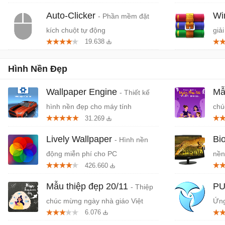
Auto-Clicker
W
- Phần mềm đặt
kích chuột tự động
giải
19.638
Hình Nền Đẹp
Wallpaper Engine
Mẫ
- Thiết kế
hình nền đẹp cho máy tính
chú
31.269
Lively Wallpaper
Bi
- Hình nền
động miễn phí cho PC
nền
426.660
Mẫu thiệp đẹp 20/11
PU
- Thiệp
chúc mừng ngày nhà giáo Việt
Ứng
6.076
Nam
nền