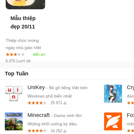
Mẫu thiệp
đẹp 20/11
Thiệp chúc mừng
ngày nhà giáo Việt
Nam
6.076 Lượt tải
Top Tuần
UniKey
Cr
- Bộ gõ tiếng Việt trên
Windows phổ biến nhất
đán
25.971
cứn
Minecraft
Fo
- Game sinh tồn
Những khối vuông kỳ diệu
mềm
24.252
miễ