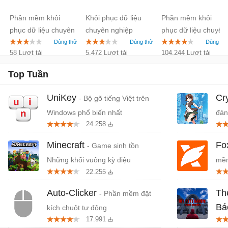
Recovery
Pack
3.1
Phần mềm khôi
Khôi phục dữ liệu
Phần mềm khôi
1.5
phục dữ liệu chuyên
chuyên nghiệp
phục dữ liệu chuyên
nghiệp
nghiệp
58 Lượt tải
5.472 Lượt tải
104.244 Lượt tải
Top Tuần
UniKey
Cr
- Bộ gõ tiếng Việt trên
Windows phổ biến nhất
đán
24.258
cứn
Minecraft
Fo
- Game sinh tồn
Những khối vuông kỳ diệu
mềm
22.255
miễ
Auto-Clicker
Th
- Phần mềm đặt
Bá
kích chuột tự động
17.991
Tiệ