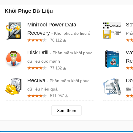
Khôi Phục Dữ Liệu
MiniTool Power Data
So
Recovery
- Khôi phục dữ liệu ổ
Phầ
76.112
cứng, SSD, USB, thẻ nhớ...
Disk Drill
Wo
- Phần mềm khôi phục
Re
dữ liệu cực mạnh
77.132
dữ 
Recuva
Do
- Phần mềm khôi phục
dữ liệu hiệu quả
fil
511.957
Xem thêm