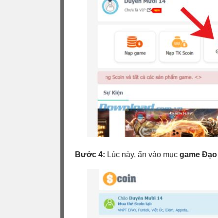
Bước 4:
Lúc này, ấn vào mục
game Đạo 