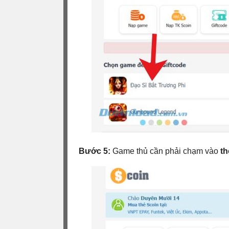
Bước 5:
Game thủ cần phải chạm vào
th