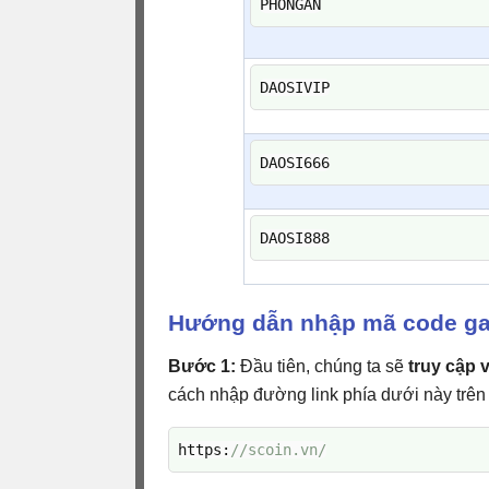
PHONGAN
DAOSIVIP
DAOSI666
DAOSI888
Hướng dẫn nhập mã code ga
Bước 1:
Đầu tiên, chúng ta sẽ
truy cập 
cách nhập đường link phía dưới này trên 
https
:
//scoin.vn/