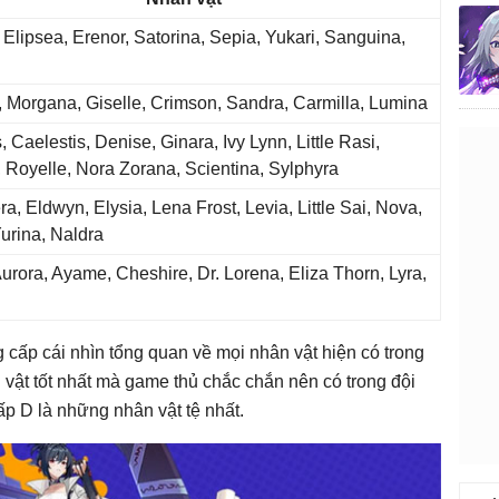
 Elipsea, Erenor, Satorina, Sepia, Yukari, Sanguina,
, Morgana, Giselle, Crimson, Sandra, Carmilla, Lumina
, Caelestis, Denise, Ginara, Ivy Lynn, Little Rasi,
 Royelle, Nora Zorana, Scientina, Sylphyra
a, Eldwyn, Elysia, Lena Frost, Levia, Little Sai, Nova,
Yurina, Naldra
 Aurora, Ayame, Cheshire, Dr. Lorena, Eliza Thorn, Lyra,
cấp cái nhìn tổng quan về mọi nhân vật hiện có trong
vật tốt nhất mà game thủ chắc chắn nên có trong đội
ấp D là những nhân vật tệ nhất.