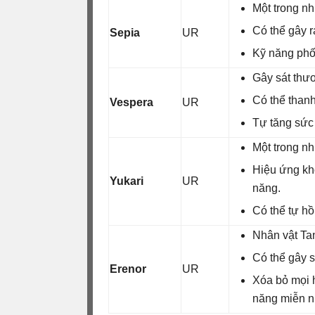
Một trong n
Có thể gây r
Sepia
UR
Kỹ năng phố
Gây sát thươ
Có thể thanh
Vespera
UR
Tự tăng sức
Một trong nh
Hiệu ứng kh
Yukari
UR
năng.
Có thể tự hồ
Nhân vật Ta
Có thể gây s
Erenor
UR
Xóa bỏ mọi 
năng miễn n