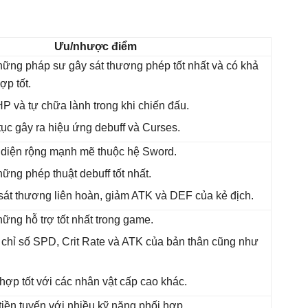
Ưu/nhược điểm
hững pháp sư gây sát thương phép tốt nhất và có khả
ợp tốt.
HP và tự chữa lành trong khi chiến đấu.
 tục gây ra hiệu ứng debuff và Curses.
 diện rộng mạnh mẽ thuộc hệ Sword.
hững phép thuật debuff tốt nhất.
sát thương liên hoàn, giảm ATK và DEF của kẻ địch.
hững hỗ trợ tốt nhất trong game.
 chỉ số SPD, Crit Rate và ATK của bản thân cũng như
hợp tốt với các nhân vật cấp cao khác.
tiền tuyến với nhiều kỹ năng phối hợp.