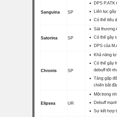
DPS P.ATK tố
Liên tục gâ
Sanguina
SP
Có thể tiêu
Sát thương A
Có thể gây r
Satorina
SP
DPS của M.
Khả năng tự
Có thể gây h
debuff tốt nh
Chronis
SP
Tăng gấp đôi
chiến bắt đầ
Một trong n
Debuff mạnh
Elipsea
UR
Sự kết hợp t