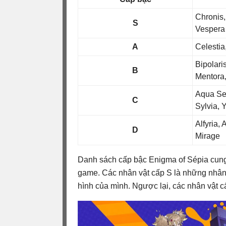
Chronis,
S
Vespera
A
Celestia
Bipolaris
B
Mentora,
Aqua Ser
C
Sylvia, 
Alfyria,
D
Mirage
Danh sách cấp bậc Enigma of Sépia cung 
game. Các nhân vật cấp S là những nhân 
hình của mình. Ngược lại, các nhân vật c