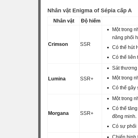
Nhân vật Enigma of Sépia cấp A
Nhân vật
Độ hiếm
Một trong n
năng phối h
Crimson
SSR
Có thể hút 
Có thể liên
Sát thương
Một trong n
Lumina
SSR+
Có thể gây 
Một trong n
Có thể tăng
Morgana
SSR+
đồng minh.
Có sự phối 
Chiến binh 