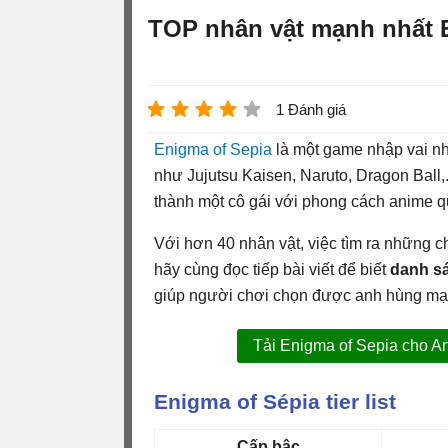
TOP nhân vật mạnh nhất 
1 Đánh giá
Enigma of Sepia
là một game nhập vai nhà
như Jujutsu Kaisen, Naruto, Dragon Ball,.
thành một cô gái với phong cách anime q
Với hơn 40 nhân vật, việc tìm ra những c
hãy cùng đọc tiếp bài viết để biết
danh sá
giúp người chơi chọn được anh hùng mạn
Tải Enigma of Sepia cho A
Enigma of Sépia tier list
Cấp bậc