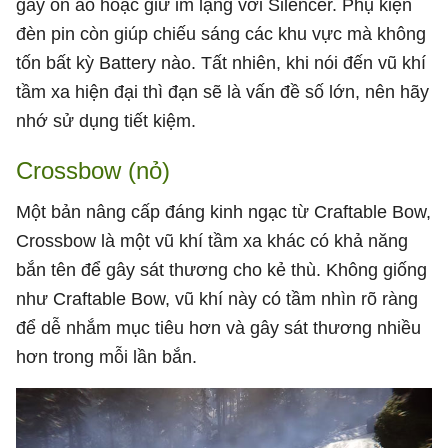
gây ồn ào hoặc giữ im lặng với Silencer. Phụ kiện
đèn pin còn giúp chiếu sáng các khu vực mà không
tốn bất kỳ Battery nào. Tất nhiên, khi nói đến vũ khí
tầm xa hiện đại thì đạn sẽ là vấn đề số lớn, nên hãy
nhớ sử dụng tiết kiệm.
Crossbow (nỏ)
Một bản nâng cấp đáng kinh ngạc từ Craftable Bow,
Crossbow là một vũ khí tầm xa khác có khả năng
bắn tên để gây sát thương cho kẻ thù. Không giống
như Craftable Bow, vũ khí này có tầm nhìn rõ ràng
để dễ nhắm mục tiêu hơn và gây sát thương nhiều
hơn trong mỗi lần bắn.