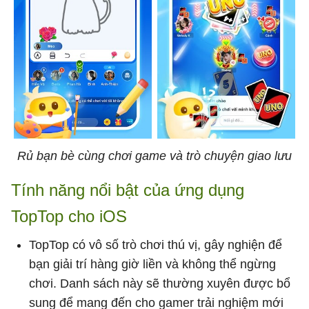
Rủ bạn bè cùng chơi game và trò chuyện giao lưu
Tính năng nổi bật của ứng dụng
TopTop cho iOS
TopTop có vô số trò chơi thú vị, gây nghiện để
bạn giải trí hàng giờ liền và không thể ngừng
chơi. Danh sách này sẽ thường xuyên được bổ
sung để mang đến cho gamer trải nghiệm mới