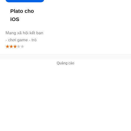
Plato cho
iOS
Mạng xã hội kết bạn
- chơi game - trò
chuyện