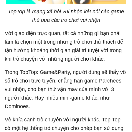
TopTop là mạng xã hội vui nhộn kết nối các game
thủ qua các trò chơi vui nhộn
Với giao diện trực quan, tất cả những gì bạn phải
làm là chọn một trong những trò chơi thử thách để
tận hưởng khoảng thời gian giải trí tuyệt vời trong
khi trò chuyện với những người chơi khác.
Trong TopTop: Game&Party, người dùng sẽ thấy vô
số trò chơi trực tuyến, chẳng hạn game Parcheesi
vui nhộn, cho bạn thử vận may của mình với 3
người khác. Hãy nhiều mini-game khác, như
Dominoes.
Về khía cạnh trò chuyện với người khác, Top Top
có một hệ thống trò chuyện cho phép bạn sử dụng