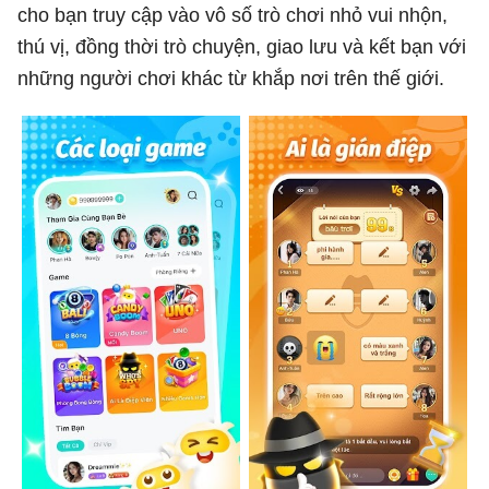
cho bạn truy cập vào vô số trò chơi nhỏ vui nhộn,
thú vị, đồng thời trò chuyện, giao lưu và kết bạn với
những người chơi khác từ khắp nơi trên thế giới.