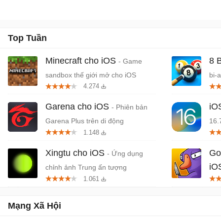
Top Tuần
Minecraft cho iOS
8 
- Game
sandbox thế giới mở cho iOS
bi-
4.274
Garena cho iOS
iO
- Phiên bản
Garena Plus trên di động
16.
1.148
Xingtu cho iOS
Go
- Ứng dụng
iO
chỉnh ảnh Trung ấn tượng
1.061
mạo
Mạng Xã Hội