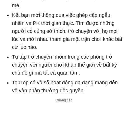
mẻ.
Kết bạn mới thông qua việc ghép cặp ngẫu
nhiên và PK thời gian thực. Tìm được những
người có cùng sở thích, trò chuyện với họ mọi
lúc và mời nhau tham gia một trận chơi khác bất
cứ lúc nào.
Tụ tập trò chuyện nhóm trong các phòng trò
chuyện với người chơi khắp thế giới về bất kỳ
chủ đề gì mà tất cả quan tâm.
TopTop có vô số hoạt động đa dạng mang đến
vô vàn phần thưởng độc quyền.