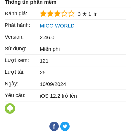
Thông tin phần mềm
Đánh giá:
3 ★
1 👨
Phát hành:
MICO WORLD
Version:
2.46.0
Sử dụng:
Miễn phí
Lượt xem:
121
Lượt tải:
25
Ngày:
10/09/2024
Yêu cầu:
iOS 12.2 trở lên
TopTop: Game&Party cho Android