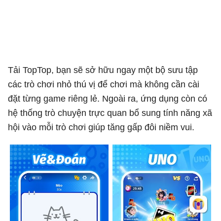
Tải TopTop, bạn sẽ sở hữu ngay một bộ sưu tập
các trò chơi nhỏ thú vị để chơi mà không cần cài
đặt từng game riêng lẻ. Ngoài ra, ứng dụng còn có
hệ thống trò chuyện trực quan bổ sung tính năng xã
hội vào mỗi trò chơi giúp tăng gấp đôi niềm vui.