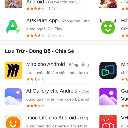
Android
- Game trốn tìm vui
- G
4.472
nhộn nhiều người chơi
quố
Da
APKPure App
Ha
- Kho game, ứng
dụng ngoài CH Play
Cửa
3.960
dụn
Lưu Trữ - Đồng Bộ - Chia Sẻ
Miro cho Android
Mi
- Bảng trắng
trực tuyến để làm việc nhóm từ xa
chi
PC
AI Gallery cho Android
Gal
- Ứng
Va
dụng quản lý ảnh và video bằng AI
lý 
Imou Life cho Android
VH
- Ứng
dụng theo dõi camera giám sát từ
dụn