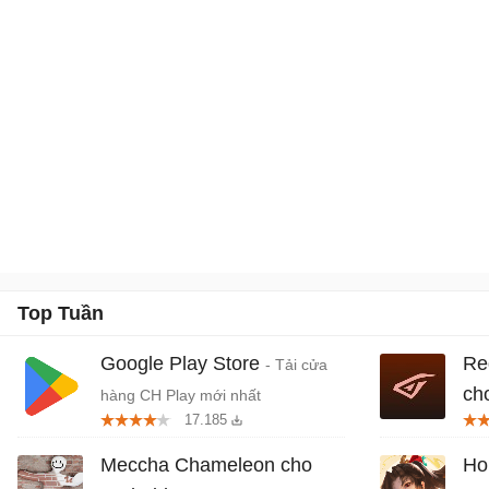
Top Tuần
Google Play Store
Re
- Tải cửa
ch
hàng CH Play mới nhất
17.185
khở
Meccha Chameleon cho
Ho