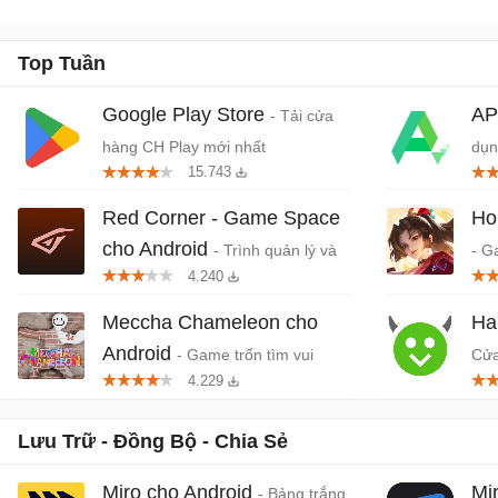
Top Tuần
Google Play Store
AP
- Tải cửa
hàng CH Play mới nhất
dụn
15.743
Red Corner - Game Space
Ho
cho Android
- Trình quản lý và
- G
4.240
khởi chạy game trên di động
quố
Da
Meccha Chameleon cho
Ha
Android
- Game trốn tìm vui
Cửa
4.229
nhộn nhiều người chơi
dụn
Lưu Trữ - Đồng Bộ - Chia Sẻ
Miro cho Android
Mi
- Bảng trắng