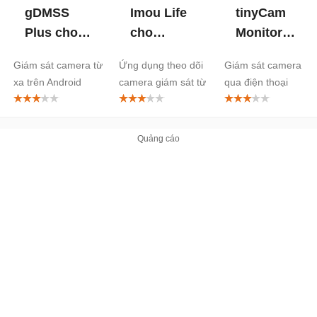
gDMSS
Imou Life
tinyCam
Plus cho
cho
Monitor
Android
Android
PRO cho
Giám sát camera từ
Ứng dụng theo dõi
Giám sát camera
Android
xa trên Android
camera giám sát từ
qua điện thoại
xa
Android