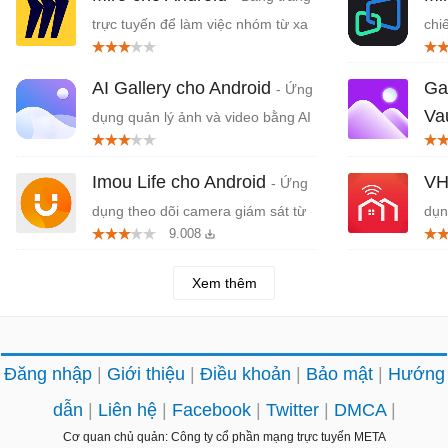
trực tuyến để làm việc nhóm từ xa
chi
PC
AI Gallery cho Android
Gal
- Ứng
Va
dụng quản lý ảnh và video bằng AI
lý 
Imou Life cho Android
VH
- Ứng
dụng theo dõi camera giám sát từ
dụn
9.008
xa
Xem thêm
Đăng nhập
Giới thiệu
Điều khoản
Bảo mật
Hướng
dẫn
Liên hệ
Facebook
Twitter
DMCA
Cơ quan chủ quản: Công ty cổ phần mạng trực tuyến META