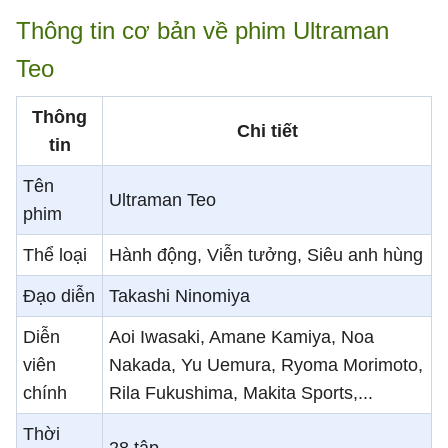
Thông tin cơ bản về phim Ultraman
Teo
Thông
Chi tiết
tin
Tên
Ultraman Teo
phim
Thể loại
Hành động, Viễn tưởng, Siêu anh hùng
Đạo diễn
Takashi Ninomiya
Diễn
Aoi Iwasaki, Amane Kamiya, Noa
viên
Nakada, Yu Uemura, Ryoma Morimoto,
chính
Rila Fukushima, Makita Sports,...
Thời