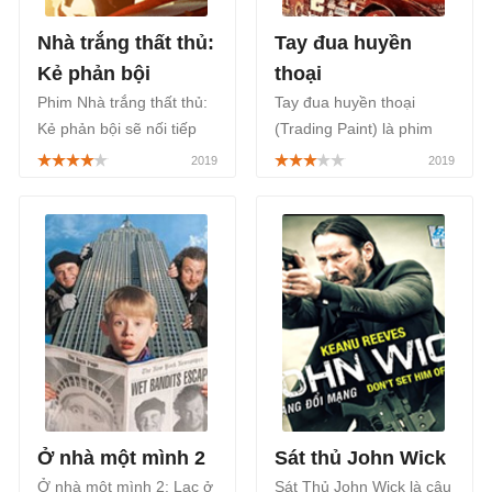
Nhà trắng thất thủ:
Tay đua huyền
Kẻ phản bội
thoại
Phim Nhà trắng thất thủ:
Tay đua huyền thoại
Kẻ phản bội sẽ nối tiếp
(Trading Paint) là phim
mạch truyện của Nhà
phiêu lưu hành động hấp
Trắng Thất Thủ và Luân
dẫn nói về một huyền
Đôn Thất Thủ đầy gay
thoại đua xe cổ.
cấn về chủ đề khủng bố
Tổng thống.
Ở nhà một mình 2
Sát thủ John Wick
Ở nhà một mình 2: Lạc ở
Sát Thủ John Wick là câu