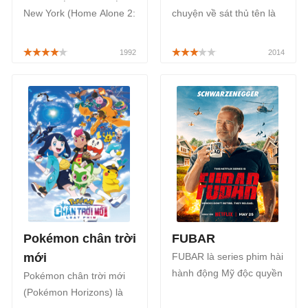
New York (Home Alone 2:
chuyện về sát thủ tên là
Lost in New York) là phần
John Wick đã về hưu. Tuy
2 của series phim hài Ở
nhiên với mối thù hận
nhà một mình của Mỹ
khắc sâu nên John Wick
sản xuất.
đã tìm cách trả thù những
kẻ đã cướp và giết chết
con chó kỷ vật người vợ
quá cố.
Pokémon chân trời
FUBAR
mới
FUBAR là series phim hài
hành động Mỹ độc quyền
Pokémon chân trời mới
trên Netflix, với sự tham
(Pokémon Horizons) là
gia của Arnold