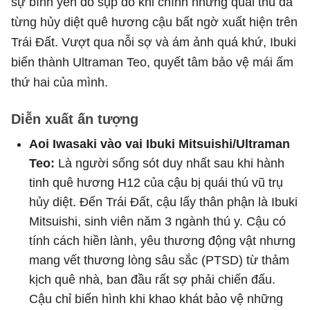
sự bình yên đó sụp đổ khi chính những quái thú đã
từng hủy diệt quê hương cậu bất ngờ xuất hiện trên
Trái Đất. Vượt qua nỗi sợ và ám ảnh quá khứ, Ibuki
biến thành Ultraman Teo, quyết tâm bảo vệ mái ấm
thứ hai của mình.
Diễn xuất ấn tượng
Aoi Iwasaki vào vai Ibuki Mitsuishi/Ultraman
Teo:
Là người sống sót duy nhất sau khi hành
tinh quê hương H12 của cậu bị quái thú vũ trụ
hủy diệt. Đến Trái Đất, cậu lấy thân phận là Ibuki
Mitsuishi, sinh viên năm 3 ngành thú y. Cậu có
tính cách hiền lành, yêu thương động vật nhưng
mang vết thương lòng sâu sắc (PTSD) từ thảm
kịch quê nhà, ban đầu rất sợ phải chiến đấu.
Cậu chỉ biến hình khi khao khát bảo vệ những