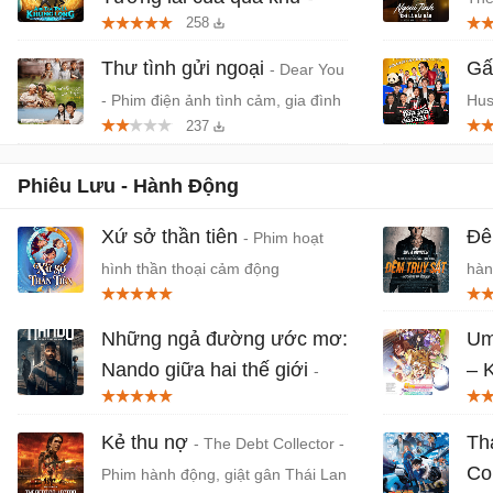
258
Phim anime hành động, thần thoại
- P
Việt chiếu rạp
Thư tình gửi ngoại
Gấ
- Dear You
- Phim điện ảnh tình cảm, gia đình
Hus
237
Trung Quốc
Thá
Phiêu Lưu - Hành Động
Xứ sở thần tiên
Đê
- Phim hoạt
hình thần thoại cảm động
hàn
Jov
Những ngả đường ước mơ:
Um
Nando giữa hai thế giới
– 
-
mớ
Phần ngoại truyện của series
Sintonia trên Netflix
Bản
Kẻ thu nợ
Th
- The Debt Collector -
Co
Phim hành động, giật gân Thái Lan