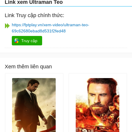
Link xem Ultraman Teo
Link Truy cập chính thức:
https://fptplay.vn/xem-video/ultraman-teo-
69c62680ebad8d531f2fed48
Truy cập
Xem thêm liên quan