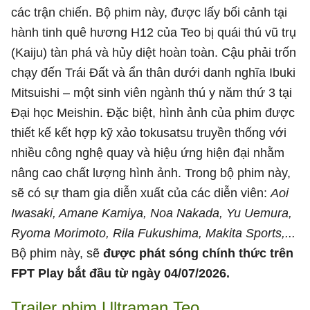
các trận chiến. Bộ phim này, được lấy bối cảnh tại
hành tinh quê hương H12 của Teo bị quái thú vũ trụ
(Kaiju) tàn phá và hủy diệt hoàn toàn. Cậu phải trốn
chạy đến Trái Đất và ẩn thân dưới danh nghĩa Ibuki
Mitsuishi – một sinh viên ngành thú y năm thứ 3 tại
Đại học Meishin. Đặc biệt, hình ảnh của phim được
thiết kế kết hợp kỹ xảo tokusatsu truyền thống với
nhiều công nghệ quay và hiệu ứng hiện đại nhằm
nâng cao chất lượng hình ảnh. Trong bộ phim này,
sẽ có sự tham gia diễn xuất của các diễn viên:
Aoi
Iwasaki, Amane Kamiya, Noa Nakada, Yu Uemura,
Ryoma Morimoto, Rila Fukushima, Makita Sports,...
Bộ phim này, sẽ
được phát sóng chính thức trên
FPT Play bắt đầu từ ngày 04/07/2026.
Trailer phim Ultraman Teo