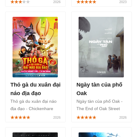
một bộ phim hoạt
Schwarzenegger - ngôi
hình/anime Nhật Bản
sao ‘cơ bắp’ của series
thuộc thể loại phiêu lưu
Kẻ Hủy Diệt.
hành động của đạo diễn
Saori Den, là phần thứ 8
của series Pokémon,
được phát sóng chính
thức trên FPT Play bắt
đầu từ ngày 30/05/2026.
Thỏ gà du xuân đại
Ngày tàn của phố
náo địa đạo
Oak
Thỏ gà du xuân đại náo
Ngày tàn của phố Oak -
địa đạo - Chickenhare
The End of Oak Street
and the Secret of the
(2026) là bom tấn sinh
Groundhog (2025) là bộ
tồn khoa học viễn tưởng
phim hoạt hình phiêu lưu
có sự tham gia của Anne