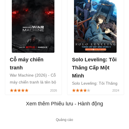
chiếu rạp từ ngày
Hathaway và Ewan
17/2/2026 với thời lượng
McGregor. Phim chiếu
89 phút.
rạp từ ngày 14/8/2026.
Cỗ máy chiến
Solo Leveling: Tôi
tranh
Thăng Cấp Một
War Machine (2026) - Cỗ
Mình
máy chiến tranh là tên bộ
Solo Leveling: Tôi Thăng
phim hành động viễn
Cấp Một Mình (Ore Dake
tưởng Mỹ - Úc năm 2026,
Level Up Na Ken) là một
phát sóng trên kênh
Xem thêm Phiêu lưu - Hành động
bộ phim hoạt hình/anime
Netflix vào ngày
Nhật Bản thuộc thể loại
6/3/2026.
phiêu lưu, hành động,
được phát sóng chính