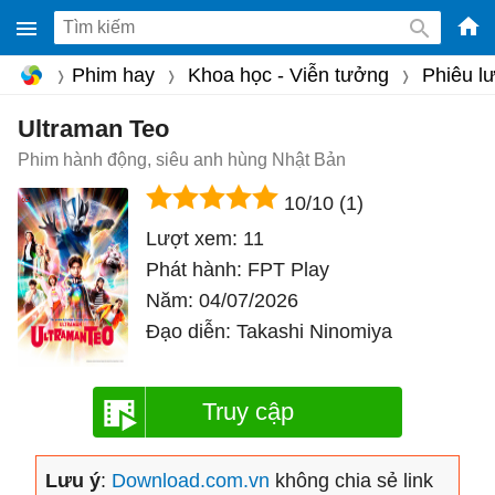
-
Phim hay
Khoa học - Viễn tưởng
Phiêu l
Phầ
mềm
Ultraman Teo
gam
Phim hành động, siêu anh hùng Nhật Bản
miễ
10/10
(1)
phí
Lượt xem:
11
cho
Phát hành:
FPT Play
Win
Năm:
04/07/2026
Mac
Đạo diễn:
Takashi Ninomiya
iOS,
Andr
Truy cập
Lưu ý
:
Download.com.vn
không chia sẻ link