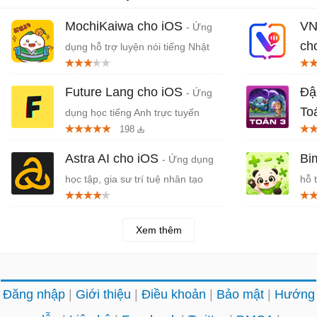
MochiKaiwa cho iOS
VN
- Ứng
ch
dụng hỗ trợ luyện nói tiếng Nhật
chủ động
trợ
Future Lang cho iOS
Đậ
- Ứng
To
dụng học tiếng Anh trực tuyến
198
trợ
Astra AI cho iOS
Bi
- Ứng dụng
học tập, gia sư trí tuệ nhân tạo
hỗ 
Xem thêm
Đăng nhập
Giới thiệu
Điều khoản
Bảo mật
Hướng