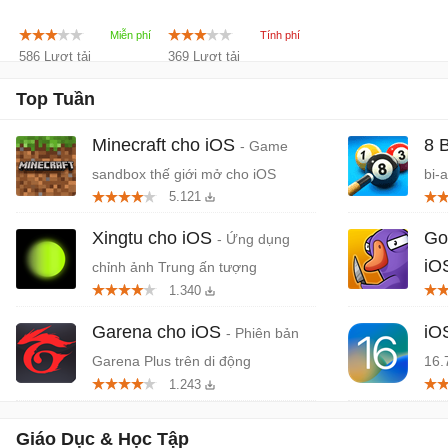
586 Lượt tải
369 Lượt tải
Top Tuần
Minecraft cho iOS
8 
- Game
sandbox thế giới mở cho iOS
bi-
5.121
Xingtu cho iOS
Go
- Ứng dụng
iO
chỉnh ảnh Trung ấn tượng
1.340
mạo
Garena cho iOS
iO
- Phiên bản
Garena Plus trên di động
16.
1.243
Giáo Dục & Học Tập