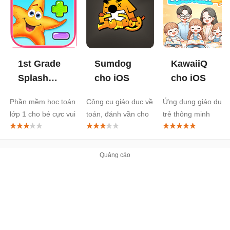
1st Grade
Sumdog
KawaiiQ
Splash
cho iOS
cho iOS
Math cho
Phần mềm học toán
Công cụ giáo dục về
Ứng dụng giáo dục
iOS
lớp 1 cho bé cực vui
toán, đánh vần cho
trẻ thông minh
trẻ em