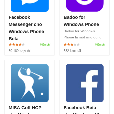
Facebook
Badoo for
Messenger cho
Windows Phone
Windows Phone
Badoo for Windows
Phone là một ứng dụng
Beta
giúp người dùng kết nối
Facebook Messenger
vào Badoo, một mạng xã
80.189 lượt tải
582 lượt tải
cho Windows Phone là
hội với hơn 200 triệu
ứng dụng chat miễn phí
người dùng. Bạn sẽ có cơ
cho phép người dùng
hội làm quen với những
thoải mái gửi tin nhắn,
người bạn mới đến từ
chia sẻ hình ảnh, sử
khắp nơi trên thế giới.
dụng các biểu tượng cảm
xúc khi chat...
MISA Golf HCP
Facebook Beta