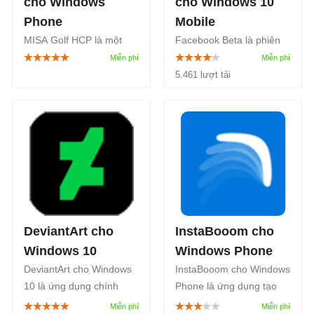
cho Windows
cho Windows 10
Phone
Mobile
MISA Golf HCP là một
Facebook Beta là phiên
mạng xã hội dành cho
bản Beta của mạng xã
những người đam mê
hội Facebook dành riêng
5.461 lượt tải
chơi golf, cho bạn hòa
cho hệ điều hành
nhập vào cộng động các
Windows 10 Mobile. Ứng
golf thủ. Phần mềm giúp
dụng này cho phép bạn
ghi điểm, tính điểm
cập nhật trạng thái, chia
Handicap, tra cứu sân
sẻ ảnh, video dễ dàng.
golf và tìm người cùng
chơi.
DeviantArt cho
InstaBooom cho
Windows 10
Windows Phone
DeviantArt cho Windows
InstaBooom cho Windows
10 là ứng dụng chính
Phone là ứng dụng tạo
thức từ mạng xã hội dành
video từ ảnh và chia sẻ