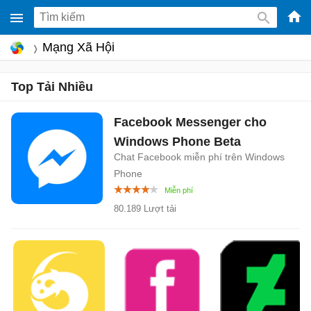
-
Mạng Xã Hội
Phầ
mềm
Top Tải Nhiều
gam
miễ
Facebook Messenger cho
phí
Windows Phone
Beta
cho
Chat Facebook miễn phí trên Windows
Win
Phone
Mac
80.189 Lượt tải
iOS,
Andr