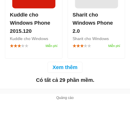
dễ dàng.
Kuddle cho
Sharit cho
Windows Phone
Windows Phone
2015.120
2.0
Kuddle cho Windows
Sharit cho Windows
Phone là mạng xã hội
Phone là ứng dụng chia
phổ biến, miễn phí và vui
sẻ trạng thái, ảnh lên
vẻ cho trẻ em. Đây là nơi
nhiều tài khoản mạng xã
trẻ có thể làm quen với
hội cùng lúc.
Xem thêm
thế giới bên ngoài, thỏa
Có tất cả 29 phần mềm.
sức sáng tạo, chia sẻ mà
vẫn luôn được đảm bảo
an toàn dưới sự giám sát
của cha mẹ và đội phát
phát triển Kuddle.