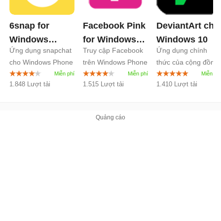
6snap for
Facebook Pink
DeviantArt cho
Windows
for Windows
Windows 10
Ứng dụng snapchat
Truy cập Facebook
Ứng dụng chính
Phone
1.4
Phone
1.0
cho Windows Phone
trên Windows Phone
thức của cộng đồng
nghệ sĩ DeviantArt
1.848 Lượt tải
1.515 Lượt tải
1.410 Lượt tải