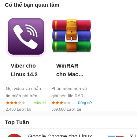
Có thể bạn quan tâm
Viber cho
WinRAR
Linux
14.2
cho Mac
7.23
Gọi video và nhắn
Phần mềm nén và
tin miễn phí trên
giải nén file RAR,
Linux
ZIP... trên macOS
2.450 Lượt tải
339.080 Lượt tải
Top Tuần
Google Chrome cho Linux
X-
-