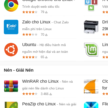
Trình duyệt web siêu tốc
Việ
79
Zalo cho Linux
Dr
- Chat Zalo
29
miễn phí trên Linux
70
điề
Ubuntu
Li
- Hệ điều hành mã
nguồn mở hiện đại và an toàn
ngu
65
Nén - Giải Nén
WinRAR cho Linux
Clo
- Nén và
for
giải nén file dành cho Linux
3.466
PeaZip cho Linux
Fli
- Nén và giải