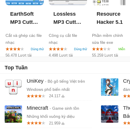
EarthSoft
Lossless
Resource
MP3 Cutter
MP3 Cutter
Hacker
5.1
Joiner
Joiner
6.1
Cắt và ghép các file
Công cụ cắt file
Phần mềm chỉnh
nhạc
nhạc
sửa file exe
56.478 Lượt tải
4.498 Lượt tải
55.259 Lượt tải
Top Tuần
UniKey
Cr
- Bộ gõ tiếng Việt trên
Windows phổ biến nhất
đán
24.117
cứn
Minecraft
Th
- Game sinh tồn
Bá
Những khối vuông kỳ diệu
21.959
Tiệ