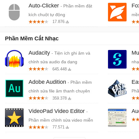
Auto-Clicker
Fo
- Phần mềm đặt
kích chuột tự động
mềm
17.876
miễ
Phần Mềm Cắt Nhạc
Audacity
Mu
- Tiện ích ghi âm và
chỉnh sửa audio đa dạng
nhạ
645.448
Adobe Audition
Ea
- Phần mềm
chỉnh sửa file âm thanh chuyên
Phầ
359.378
nghiệp
ngh
VideoPad Video Editor
Au
-
Phần mềm chỉnh sửa video miễn
77.571
phí