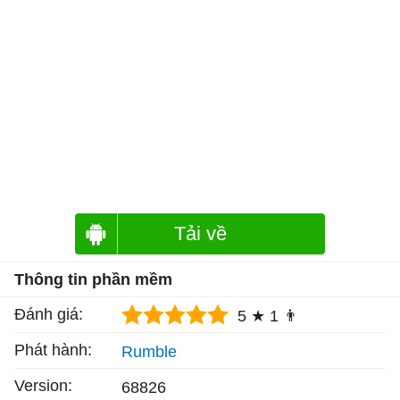
Tải về
Thông tin phần mềm
Đánh giá:
5 ★
1 👨
Phát hành:
Rumble
Version:
68826