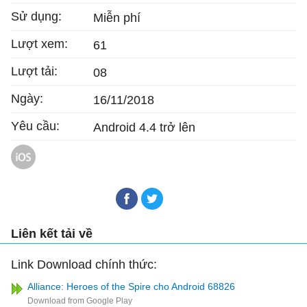
Sử dụng:
Miễn phí
Lượt xem:
61
Lượt tải:
08
Ngày:
16/11/2018
Yêu cầu:
Android 4.4 trở lên
Alliance: Heroes of the Spire cho iOS
Liên kết tải về
Link Download chính thức:
Alliance: Heroes of the Spire cho Android 68826