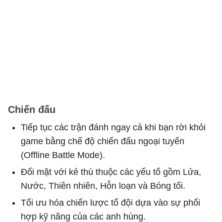
Chiến đấu
Tiếp tục các trận đánh ngay cả khi bạn rời khỏi
game bằng chế độ chiến đấu ngoại tuyến
(Offline Battle Mode).
Đối mặt với kẻ thù thuộc các yếu tố gồm Lửa,
Nước, Thiên nhiên, Hỗn loạn và Bóng tối.
Tối ưu hóa chiến lược tổ đội dựa vào sự phối
hợp kỹ năng của các anh hùng.