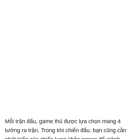
Mỗi trận đấu, game thủ được lựa chọn mang 4
tướng ra trận. Trong khi chiến đấu, bạn cũng cần