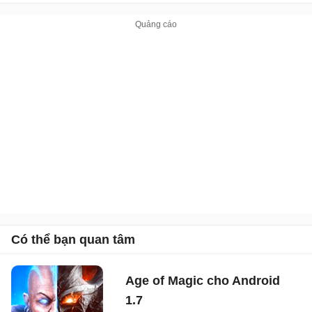
Có thể bạn quan tâm
Age of Magic cho Android
1.7