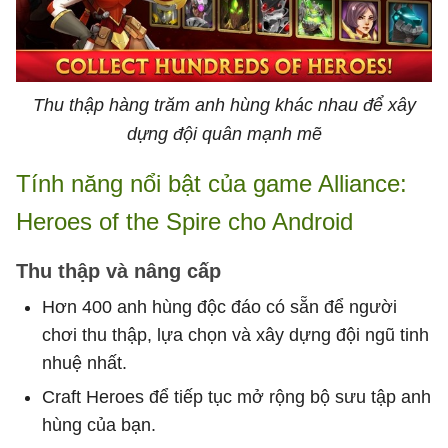
Thu thập hàng trăm anh hùng khác nhau để xây
dựng đội quân mạnh mẽ
Tính năng nổi bật của game Alliance:
Heroes of the Spire cho Android
Thu thập và nâng cấp
Hơn 400 anh hùng độc đáo có sẵn để người
chơi thu thập, lựa chọn và xây dựng đội ngũ tinh
nhuệ nhất.
Craft Heroes để tiếp tục mở rộng bộ sưu tập anh
hùng của bạn.