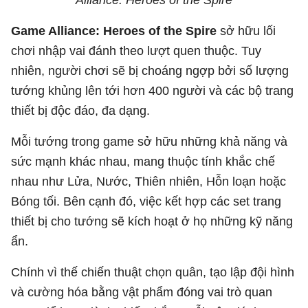
Game Alliance: Heroes of the Spire
sở hữu lối
chơi nhập vai đánh theo lượt quen thuộc. Tuy
nhiên, người chơi sẽ bị choáng ngợp bởi số lượng
tướng khủng lên tới hơn 400 người và các bộ trang
thiết bị độc đáo, đa dạng.
Mỗi tướng trong game sở hữu những khả năng và
sức mạnh khác nhau, mang thuộc tính khắc chế
nhau như Lửa, Nước, Thiên nhiên, Hỗn loạn hoặc
Bóng tối. Bên cạnh đó, việc kết hợp các set trang
thiết bị cho tướng sẽ kích hoạt ở họ những kỹ năng
ẩn.
Chính vì thế chiến thuật chọn quân, tạo lập đội hình
và cường hóa bằng vật phẩm đóng vai trò quan