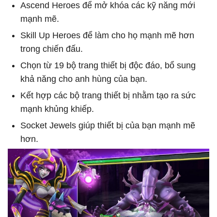
Ascend Heroes để mở khóa các kỹ năng mới
mạnh mẽ.
Skill Up Heroes để làm cho họ mạnh mẽ hơn
trong chiến đấu.
Chọn từ 19 bộ trang thiết bị độc đáo, bổ sung
khả năng cho anh hùng của bạn.
Kết hợp các bộ trang thiết bị nhằm tạo ra sức
mạnh khủng khiếp.
Socket Jewels giúp thiết bị của bạn mạnh mẽ
hơn.