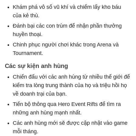
Khám phá vô số vũ khí và chiếm lấy kho báu
của kẻ thù.
Đánh bại các con trùm để nhận phần thưởng
huyền thoại.
Chinh phục người chơi khác trong Arena và
Tournament.
Các sự kiện anh hùng
Chiến đấu với các anh hùng từ nhiều thế giới để
kiểm tra lòng trung thành của họ và triệu hồi họ
về doanh trại của bạn.
Tiến bộ thông qua Hero Event Rifts để tìm ra
những anh hùng mạnh nhất.
Các anh hùng mới sẽ được cập nhật vào game
mỗi tháng.