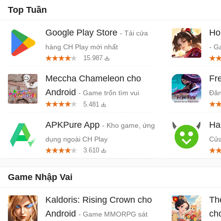
Top Tuần
Google Play Store
Ho
- Tải cửa
hàng CH Play mới nhất
- G
15.987
quố
Da
Meccha Chameleon cho
Fr
Android
- Game trốn tìm vui
Đăn
5.481
nhộn nhiều người chơi
APKPure App
Ha
- Kho game, ứng
dụng ngoài CH Play
Cửa
3.610
dụn
Game Nhập Vai
Kaldoris: Rising Crown cho
Th
Android
ch
- Game MMORPG sát