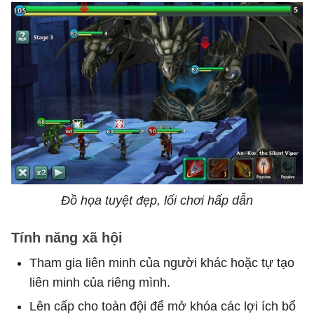
Đồ họa tuyệt đẹp, lối chơi hấp dẫn
Tính năng xã hội
Tham gia liên minh của người khác hoặc tự tạo
liên minh của riêng mình.
Lên cấp cho toàn đội để mở khóa các lợi ích bổ