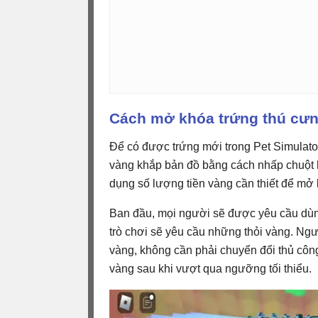
Cách mở khóa trứng thú cưng
Để có được trứng mới trong Pet Simulato
vàng khắp bản đồ bằng cách nhấp chuột h
dụng số lượng tiền vàng cần thiết để mở
Ban đầu, mọi người sẽ được yêu cầu dùng
trò chơi sẽ yêu cầu những thỏi vàng. Ngư
vàng, không cần phải chuyển đổi thủ công 
vàng sau khi vượt qua ngưỡng tối thiểu.