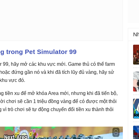
Nh
 trong Pet Simulator 99
r 99, hãy mở các khu vực mới. Game thủ có thể farm
oặc đứng gần nó và khi đã tích lũy đủ vàng, hãy sử
 khu vực đó.
 tiền xu để mở khóa Area mới, nhưng khi đã tiến bộ,
ời chơi sẽ cần 1 triệu đồng vàng để có được một thỏi
vì trò chơi sẽ tự động chuyển đổi tiền xu thành thỏi