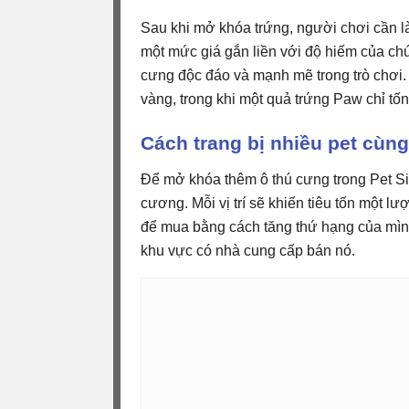
Sau khi mở khóa trứng, người chơi cần l
một mức giá gắn liền với độ hiếm của chú
cưng độc đáo và mạnh mẽ trong trò chơi. 
vàng, trong khi một quả trứng Paw chỉ tố
Cách trang bị nhiều pet cùng
Để mở khóa thêm ô thú cưng trong Pet S
cương. Mỗi vị trí sẽ khiến tiêu tốn một 
để mua bằng cách tăng thứ hạng của mình
khu vực có nhà cung cấp bán nó.