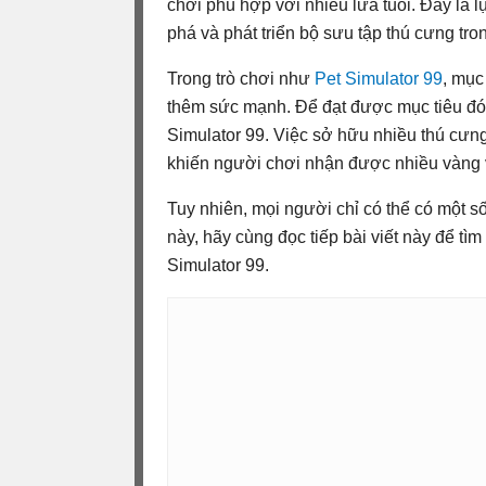
chơi phù hợp với nhiều lứa tuổi. Đây là 
phá và phát triển bộ sưu tập thú cưng tro
Trong trò chơi như
Pet Simulator 99
, mục
thêm sức mạnh. Để đạt được mục tiêu đó,
Simulator 99. Việc sở hữu nhiều thú cư
khiến người chơi nhận được nhiều vàng
Tuy nhiên, mọi người chỉ có thể có một số
này, hãy cùng đọc tiếp bài viết này để tì
Simulator 99.