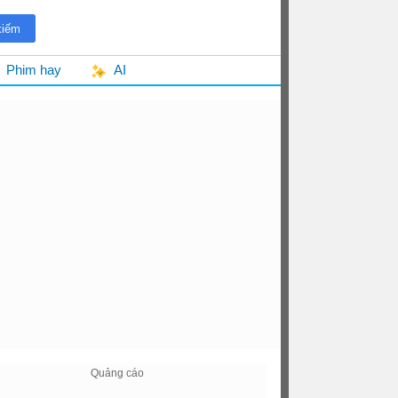
Phim hay
AI