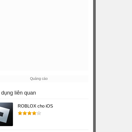
dụng liên quan
ROBLOX cho iOS