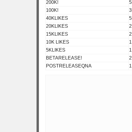
200K!
5
100K!
3
40KLIKES
5
20KLIKES
2
15KLIKES
2
10K LIKES
1
5KLIKES
1
BETARELEASE!
2
POSTRELEASEQNA
1