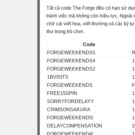
Tất cả code The Forge đều có hạn sử dụ
tránh việc mã không còn hiệu lực. Ngoài
chữ cái viết hoa, viết thường và các ký 
thư trong trò chơi.
Code
FORGEWEEKENDS5
R
FORGEWEEKENDS4
1
FORGEWEEKENDS2
1
1BVISITS
1
FORGEWEEKENDS
F
FREE15SPIN
1
SORRYFORDELAYY
1
CRIMSONSAKURA
1
FORGEWEEKEND5!
1
DELAYCOMPENSATION
2
FORGEWEEKEND4!
1