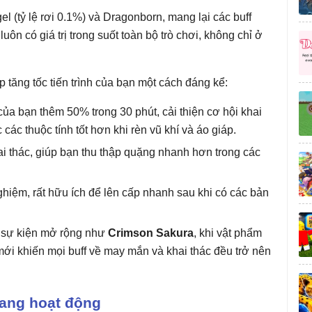
 (tỷ lệ rơi 0.1%) và Dragonborn, mang lại các buff
luôn có giá trị trong suốt toàn bộ trò chơi, không chỉ ở
úp tăng tốc tiến trình của bạn một cách đáng kể:
ủa bạn thêm 50% trong 30 phút, cải thiện cơ hội khai
c thuộc tính tốt hơn khi rèn vũ khí và áo giáp.
ai thác, giúp bạn thu thập quặng nhanh hơn trong các
ghiệm, rất hữu ích để lên cấp nhanh sau khi có các bản
ác sự kiện mở rộng như
Crimson Sakura
, khi vật phẩm
mới khiến mọi buff về may mắn và khai thác đều trở nên
ang hoạt động