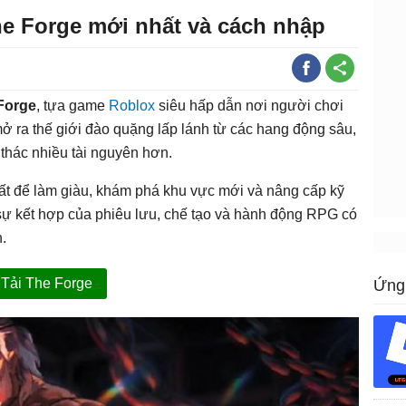
e Forge mới nhất và cách nhập
Forge
, tựa game
Roblox
siêu hấp dẫn nơi người chơi
mở ra thế giới đào quặng lấp lánh từ các hang động sâu,
thác nhiều tài nguyên hơn.
ất để làm giàu, khám phá khu vực mới và nâng cấp kỹ
 sự kết hợp của phiêu lưu, chế tạo và hành động RPG có
.
Tải The Forge
Ứng 