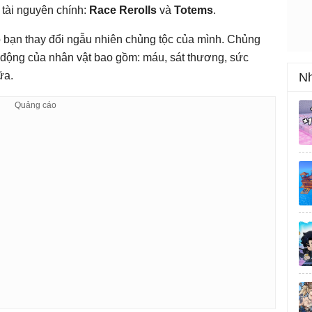
tài nguyên chính:
Race Rerolls
và
Totems
.
p bạn thay đổi ngẫu nhiên chủng tộc của mình. Chủng
ị động của nhân vật bao gồm: máu, sát thương, sức
ữa.
Nh