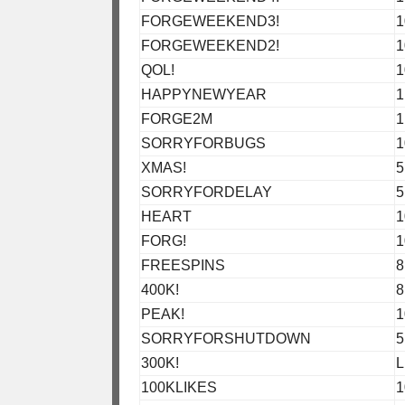
FORGEWEEKEND3!
1
FORGEWEEKEND2!
1
QOL!
1
HAPPYNEWYEAR
1
FORGE2M
1
SORRYFORBUGS
1
XMAS!
5
SORRYFORDELAY
5
HEART
1
FORG!
1
FREESPINS
8
400K!
8
PEAK!
1
SORRYFORSHUTDOWN
5
300K!
L
100KLIKES
1