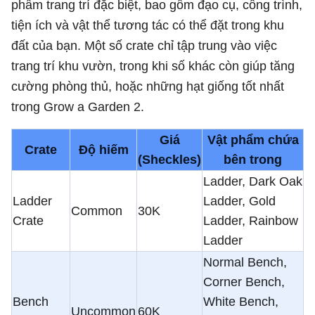
phẩm trang trí đặc biệt, bao gồm đạo cụ, công trình,
tiện ích và vật thể tương tác có thể đặt trong khu
đất của bạn. Một số crate chỉ tập trung vào việc
trang trí khu vườn, trong khi số khác còn giúp tăng
cường phòng thủ, hoặc những hạt giống tốt nhất
trong Grow a Garden 2.
Giá
Vật phẩm chứa
Crate
Độ hiếm
(Sheckles)
bên trong
Ladder, Dark Oak
Ladder
Ladder, Gold
Common
30K
Crate
Ladder, Rainbow
Ladder
Normal Bench,
Corner Bench,
Bench
White Bench,
Uncommon
60K