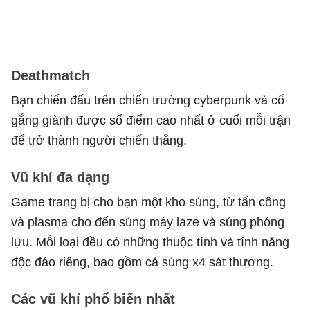
Deathmatch
Bạn chiến đấu trên chiến trường cyberpunk và cố
gắng giành được số điểm cao nhất ở cuối mỗi trận
để trở thành người chiến thắng.
Vũ khí đa dạng
Game trang bị cho bạn một kho súng, từ tấn công
và plasma cho đến súng máy laze và súng phóng
lựu. Mỗi loại đều có những thuộc tính và tính năng
độc đáo riêng, bao gồm cả súng x4 sát thương.
Các vũ khí phổ biến nhất