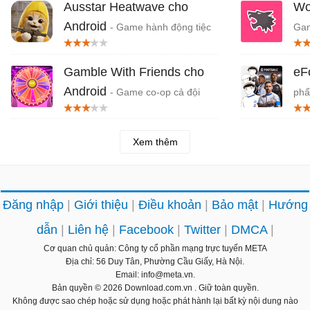
người
hậu
Ausstar Heatwave cho
Wo
Android
- Game hành động tiệc
Gam
tùng phong cách anime mới từ
chơ
Tencent
Gamble With Friends cho
eF
Android
- Game co-op cả đội
phẩ
kiếm tiền trả nợ cực vui
Xem thêm
Đăng nhập
Giới thiệu
Điều khoản
Bảo mật
Hướng
dẫn
Liên hệ
Facebook
Twitter
DMCA
Cơ quan chủ quản: Công ty cổ phần mạng trực tuyến META
Địa chỉ: 56 Duy Tân, Phường Cầu Giấy, Hà Nội.
Email: info@meta.vn.
Bản quyền © 2026
Download.com.vn
. Giữ toàn quyền.
Không được sao chép hoặc sử dụng hoặc phát hành lại bất kỳ nội dung nào