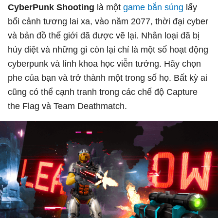
CyberPunk Shooting
là một
game bắn súng
lấy
bối cảnh tương lai xa, vào năm 2077, thời đại cyber
và bản đồ thế giới đã được vẽ lại. Nhân loại đã bị
hủy diệt và những gì còn lại chỉ là một số hoạt động
cyberpunk và lính khoa học viễn tưởng. Hãy chọn
phe của bạn và trở thành một trong số họ. Bất kỳ ai
cũng có thể cạnh tranh trong các chế độ Capture
the Flag và Team Deathmatch.