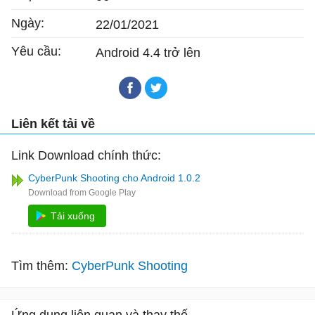
Ngày:
22/01/2021
Yêu cầu:
Android 4.4 trở lên
Liên kết tải về
Link Download chính thức:
CyberPunk Shooting cho Android 1.0.2
Tải xuống
Tìm thêm:
CyberPunk Shooting
Ứng dụng liên quan và thay thế