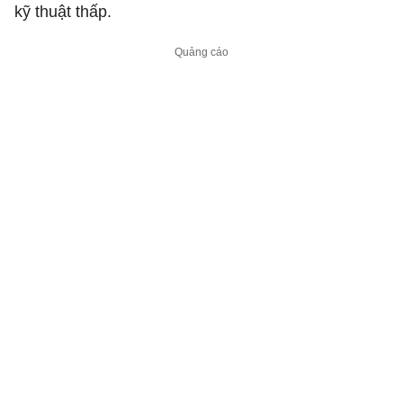
kỹ thuật thấp.