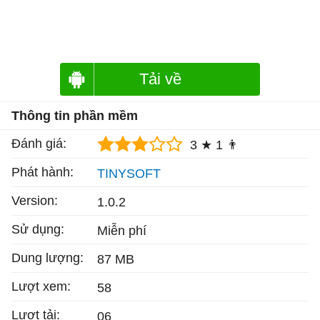
Tải về
Thông tin phần mềm
Đánh giá:
3 ★
1 👨
Phát hành:
TINYSOFT
Version:
1.0.2
Sử dụng:
Miễn phí
Dung lượng:
87 MB
Lượt xem:
58
Lượt tải:
06