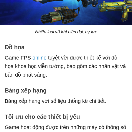
Nhiều loại vũ khí hiện đại, uy lực
Đồ họa
Game FPS
online
tuyệt vời được thiết kế với đồ
họa khoa học viễn tưởng, bao gồm các nhân vật và
bản đồ phát sáng.
Bảng xếp hạng
Bảng xếp hạng với số liệu thống kê chi tiết.
Tối ưu cho các thiết bị yếu
Game hoạt động được trên những máy có thông số