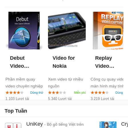
Debut
Video for
Replay
Video
Nokia
Video
Capture
Capture
7.4
Phần mềm quay
Xem video từ nhiều
Công cụ quay video
Software
video chuyên nghiệp
nguồn
màn hình máy tính
for Mac
(PPC)
1.103 Lượt tải
5.340 Lượt tải
3.219 Lượt tải
Top Tuần
UniKey
Cr
- Bộ gõ tiếng Việt trên