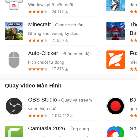
Windows phổ biến nhất
đán
24.117
cứn
Minecraft
Th
- Game sinh tồn
Bá
Những khối vuông kỳ diệu
21.959
Tiệ
Auto-Clicker
Fo
- Phần mềm đặt
kích chuột tự động
mềm
17.876
miễ
Quay Video Màn Hình
OBS Studio
Ba
- Quay và stream
video hiệu quả
qua
1.014.112
hìn
Camtasia 2026
Sh
- Ứng dụng