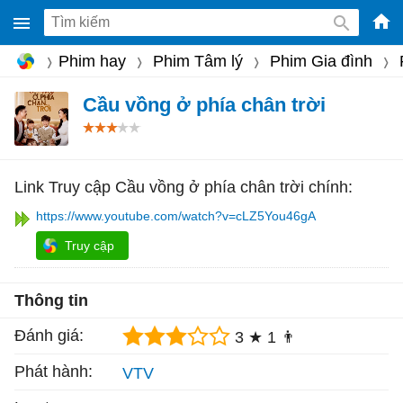
-
Phim hay
Phim Tâm lý
Phim Gia đình
Phầ
mềm
Cầu vồng ở phía chân trời
gam
miễ
phí
Link Truy cập Cầu vồng ở phía chân trời chính:
cho
https://www.youtube.com/watch?v=cLZ5You46gA
Win
Truy cập
Mac
iOS,
Thông tin
Andr
Đánh giá:
3 ★
1 👨
Phát hành:
VTV