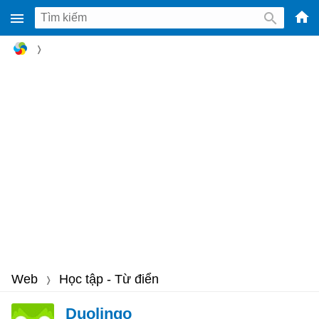
-
Phầ
mềm
gam
miễ
phí
cho
Win
Mac
iOS,
Andr
Web
Học tập - Từ điển
Duolingo