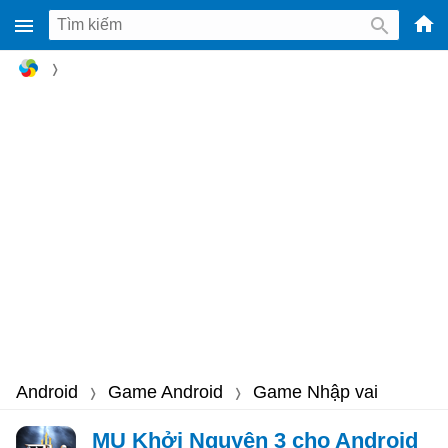
-
Phầ
mềm
gam
miễ
phí
cho
Win
Mac
iOS,
Andr
Android
Game Android
Game Nhập vai
MU Khởi Nguyên 3 cho Android