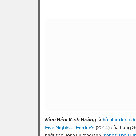
Năm Đêm Kinh Hoàng
là
bộ phim kinh dị
Five Nights at Freddy's
(2014) của hãng Sc
ngôi sao Josh Hutcherson (
series The Hu