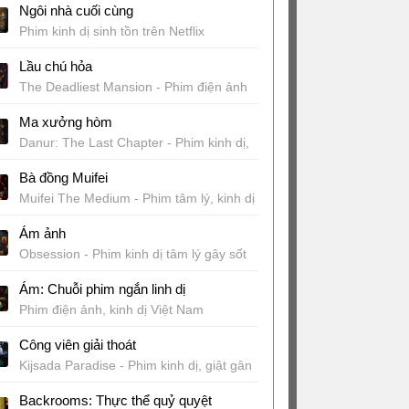
Ngôi nhà cuối cùng
Phim kinh dị sinh tồn trên Netflix
Lầu chú hỏa
The Deadliest Mansion - Phim điện ảnh
kinh dị, bí ẩn Việt Nam
Ma xưởng hòm
Danur: The Last Chapter - Phim kinh dị,
giật gân Indonesia chiếu rạp
Bà đồng Muifei
Muifei The Medium - Phim tâm lý, kinh dị
Thái Lan
Ám ảnh
Obsession - Phim kinh dị tâm lý gây sốt
Ám: Chuỗi phim ngắn linh dị
Phim điện ảnh, kinh dị Việt Nam
Công viên giải thoát
Kijsada Paradise - Phim kinh dị, giật gân
Thái Lan chiếu rạp
Backrooms: Thực thể quỷ quyệt