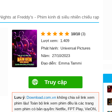
Nights at Freddy's - Phim kinh dị siêu nhiên chiếu rạp
10/10
(3)
Lượt xem:
1.409
Phát hành:
Universal Pictures
Năm:
27/10/2023
Đạo diễn:
Emma Tammi
Truy cập
Lưu ý
:
Download.com.vn
không chia sẻ link xem
phim lậu! Toàn bộ link xem phim đều là các trang
xem phim có bản quyền: Netflix, FPT Play, VieON,