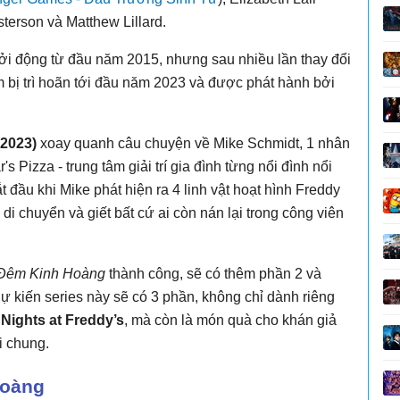
sterson và Matthew Lillard.
i động từ đầu năm 2015, nhưng sau nhiều lần thay đổi
m bị trì hoãn tới đầu năm 2023 và được phát hành bởi
(2023)
xoay quanh câu chuyện về Mike Schmidt, 1 nhân
 Pizza - trung tâm giải trí gia đình từng nổi đình nổi
 đầu khi Mike phát hiện ra 4 linh vật hoạt hình Freddy
i chuyển và giết bất cứ ai còn nán lại trong công viên
Đêm Kinh Hoàng
thành công, sẽ có thêm phần 2 và
Dự kiến series này sẽ có 3 phần, không chỉ dành riêng
 Nights at Freddy’s
, mà còn là món quà cho khán giả
i chung.
Hoàng