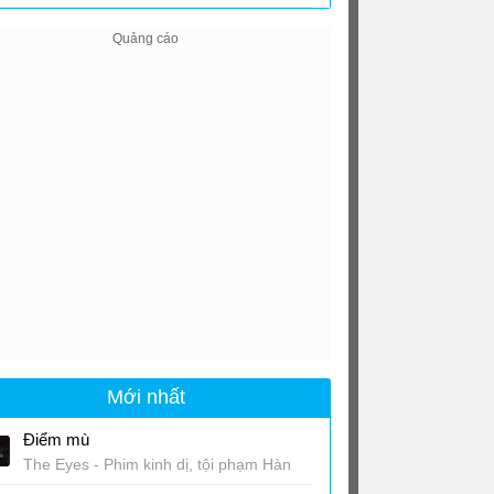
kết
Mới nhất
Điểm mù
The Eyes - Phim kinh dị, tội phạm Hàn
Quốc chiếu rạp