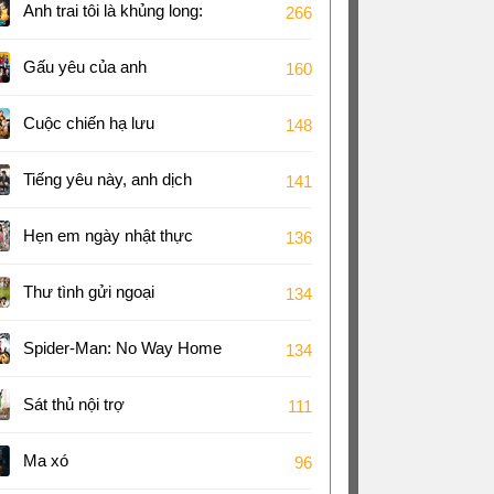
Anh trai tôi là khủng long:
266
Tương lai của quá khứ
Gấu yêu của anh
160
Cuộc chiến hạ lưu
148
Tiếng yêu này, anh dịch
141
được không?
Hẹn em ngày nhật thực
136
Thư tình gửi ngoại
134
Spider-Man: No Way Home
134
Sát thủ nội trợ
111
Ma xó
96