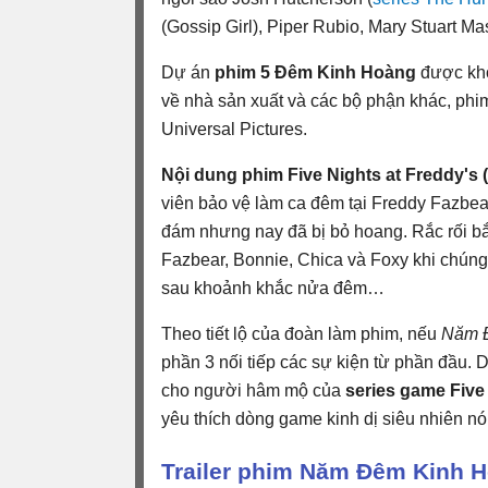
(Gossip Girl), Piper Rubio, Mary Stuart Ma
Dự án
phim 5 Đêm Kinh Hoàng
được khở
về nhà sản xuất và các bộ phận khác, phi
Universal Pictures.
Nội dung phim Five Nights at Freddy's 
viên bảo vệ làm ca đêm tại Freddy Fazbear's
đám nhưng nay đã bị bỏ hoang. Rắc rối bắt
Fazbear, Bonnie, Chica và Foxy khi chúng d
sau khoảnh khắc nửa đêm…
Theo tiết lộ của đoàn làm phim, nếu
Năm 
phần 3 nối tiếp các sự kiện từ phần đầu. 
cho người hâm mộ của
series game Five
yêu thích dòng game kinh dị siêu nhiên nó
Trailer phim Năm Đêm Kinh 