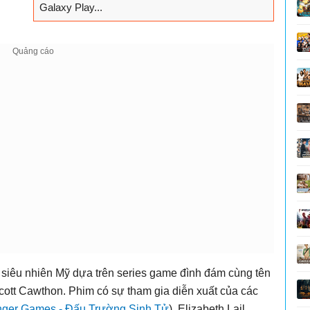
Galaxy Play...
siêu nhiên Mỹ dựa trên series game đình đám cùng tên
ott Cawthon. Phim có sự tham gia diễn xuất của các
nger Games - Đấu Trường Sinh Tử
), Elizabeth Lail