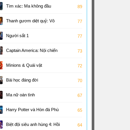
Tìm xác: Ma không đầu
89
Thanh gươm diệt quỷ: Vô
77
hạn thành
Người sắt 1
77
Captain America: Nội chiến
73
Siêu Anh Hùng
Minions & Quái vật
72
Bài học đáng đời
70
Ma nữ oán tình
67
Harry Potter và Hòn đá Phù
65
thủy
Biệt đội siêu anh hùng 4: Hồi
64