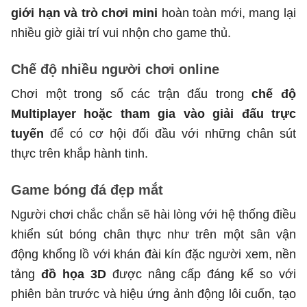
giới hạn và trò chơi mini
hoàn toàn mới, mang lại
nhiều giờ giải trí vui nhộn cho game thủ.
Chế độ nhiều người chơi online
Chơi một trong số các trận đấu trong
chế độ
Multiplayer hoặc tham gia vào giải đấu trực
tuyến
để có cơ hội đối đầu với những chân sút
thực trên khắp hành tinh.
Game bóng đá đẹp mắt
Người chơi chắc chắn sẽ hài lòng với hệ thống điều
khiển sút bóng chân thực như trên một sân vận
động khổng lồ với khán đài kín đặc người xem, nền
tảng
đồ họa 3D
được nâng cấp đáng kể so với
phiên bản trước và hiệu ứng ảnh động lôi cuốn, tạo