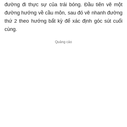
đường đi thực sự của trái bóng. Đầu tiên vẽ một
đường hướng về cầu môn, sau đó vẽ nhanh đường
thứ 2 theo hướng bất kỳ để xác định góc sút cuối
cùng.