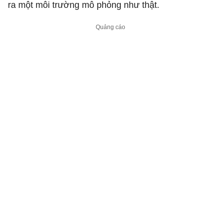
ra một môi trường mô phỏng như thật.