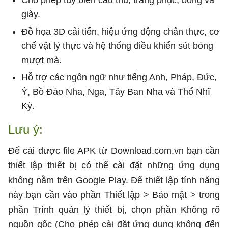
giày.
Đồ họa 3D cải tiến, hiệu ứng động chân thực, cơ
chế vật lý thực và hệ thống điều khiển sút bóng
mượt mà.
Hỗ trợ các ngôn ngữ như tiếng Anh, Pháp, Đức,
Ý, Bồ Đào Nha, Nga, Tây Ban Nha và Thổ Nhĩ
Kỳ.
Lưu ý:
Để cài được file APK từ Download.com.vn bạn cần
thiết lập thiết bị có thể cài đặt những ứng dụng
không nằm trên Google Play. Để thiết lập tính năng
này bạn cần vào phần Thiết lập > Bảo mật > trong
phần Trình quản lý thiết bị, chọn phần Không rõ
nguồn gốc (Cho phép cài đặt ứng dụng không đến