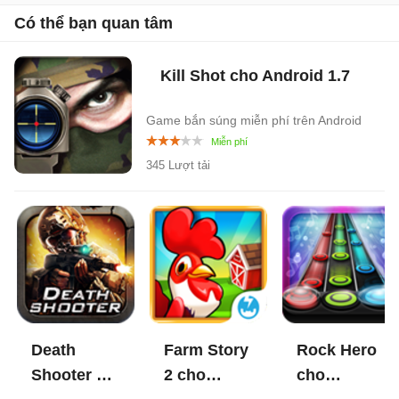
Có thể bạn quan tâm
Kill Shot cho Android
1.7
Game bắn súng miễn phí trên Android
345 Lượt tải
Death
Farm Story
Rock Hero
Shooter 3D
2 cho
cho