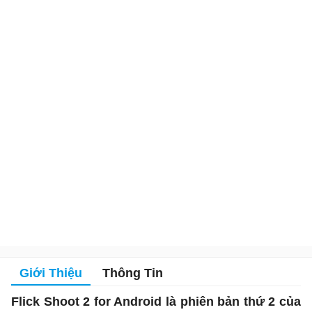
Giới Thiệu
Thông Tin
Flick Shoot 2 for Android là phiên bản thứ 2 của