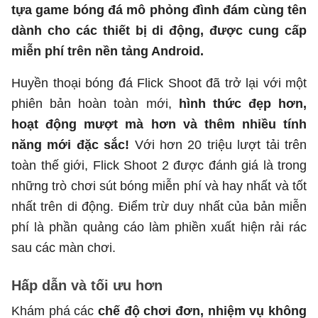
tựa game bóng đá mô phỏng đình đám cùng tên
dành cho các thiết bị di động, được cung cấp
miễn phí trên nền tảng Android.
Huyền thoại bóng đá Flick Shoot đã trở lại với một
phiên bản hoàn toàn mới,
hình thức đẹp hơn,
hoạt động mượt mà hơn và thêm nhiều tính
năng mới đặc sắc!
Với hơn 20 triệu lượt tải trên
toàn thế giới, Flick Shoot 2 được đánh giá là trong
những trò chơi sút bóng miễn phí và hay nhất và tốt
nhất trên di động. Điểm trừ duy nhất của bản miễn
phí là phần quảng cáo làm phiền xuất hiện rải rác
sau các màn chơi.
Hấp dẫn và tối ưu hơn
Khám phá các
chế độ chơi đơn, nhiệm vụ không