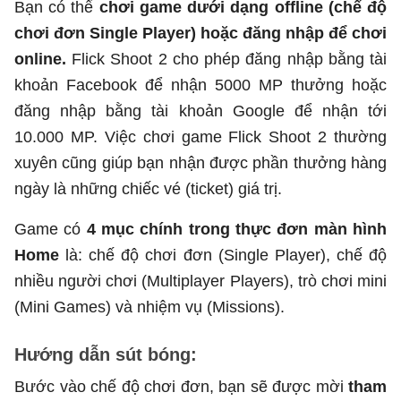
Bạn có thể
chơi game dưới dạng offline (chế độ
chơi đơn Single Player) hoặc đăng nhập để chơi
online.
Flick Shoot 2 cho phép đăng nhập bằng tài
khoản Facebook để nhận 5000 MP thưởng hoặc
đăng nhập bằng tài khoản Google để nhận tới
10.000 MP. Việc chơi game Flick Shoot 2 thường
xuyên cũng giúp bạn nhận được phần thưởng hàng
ngày là những chiếc vé (ticket) giá trị.
Game có
4 mục chính trong thực đơn màn hình
Home
là: chế độ chơi đơn (Single Player), chế độ
nhiều người chơi (Multiplayer Players), trò chơi mini
(Mini Games) và nhiệm vụ (Missions).
Hướng dẫn sút bóng:
Bước vào chế độ chơi đơn, bạn sẽ được mời
tham