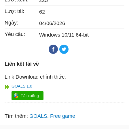
225
Lượt tải:
62
Ngày:
04/06/2026
Yêu cầu:
Windows 10/11 64-bit
Liên kết tải về
Link Download chính thức:
GOALS 1.0
Tải xuống
Tìm thêm:
GOALS
Free game