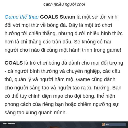
cạnh nhiều người chơi
Game thể thao
GOALS Steam
là một sự tôn vinh
đối với mọi thứ về bóng đá. Đây là một trò chơi
hướng tới chiến thắng, nhưng dưới nhiều hình thức
hơn là chỉ thắng các trận đấu. Sẽ không có hai
người chơi nào đi cùng một hành trình trong game!
GOALS
là trò chơi bóng đá dành cho mọi đối tượng
- cả người bình thường và chuyên nghiệp, các cầu
thủ, quản lý và người hâm mộ. Game cũng dành
cho người sáng tạo và người tạo ra xu hướng. Bạn
có thể tùy chỉnh diện mạo cho đội bóng, thể hiện
phong cách của riêng bạn hoặc chiêm ngưỡng sự
sáng tạo xung quanh mình.