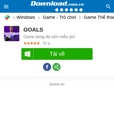
Windows
Game - Trò chơi
Game Thể tha
GOALS
Game bóng đá mới miễn phí
62
Tải về