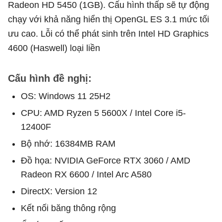
Radeon HD 5450 (1GB). Cấu hình thấp sẽ tự động
chạy với khả năng hiển thị OpenGL ES 3.1 mức tối
ưu cao. Lỗi có thể phát sinh trên Intel HD Graphics
4600 (Haswell) loại liền
Cấu hình đề nghị:
OS: Windows 11 25H2
CPU: AMD Ryzen 5 5600X / Intel Core i5-
12400F
Bộ nhớ: 16384MB RAM
Đồ họa: NVIDIA GeForce RTX 3060 / AMD
Radeon RX 6600 / Intel Arc A580
DirectX: Version 12
Kết nối băng thông rộng