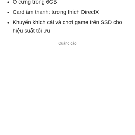
Ổ cứng trống 6GB
Card âm thanh: tương thích DirectX
Khuyến khích cài và chơi game trên SSD cho
hiệu suất tối ưu