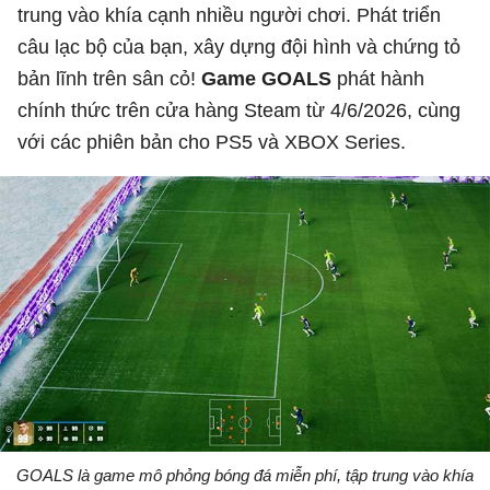
trung vào khía cạnh nhiều người chơi. Phát triển
câu lạc bộ của bạn, xây dựng đội hình và chứng tỏ
bản lĩnh trên sân cỏ!
Game GOALS
phát hành
chính thức trên cửa hàng Steam từ 4/6/2026, cùng
với các phiên bản cho PS5 và XBOX Series.
GOALS là game mô phỏng bóng đá miễn phí, tập trung vào khía