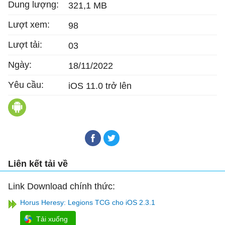
Dung lượng:
321,1 MB
Lượt xem:
98
Lượt tải:
03
Ngày:
18/11/2022
Yêu cầu:
iOS 11.0 trở lên
Horus Heresy: Legions TCG cho Android
Liên kết tải về
Link Download chính thức:
Horus Heresy: Legions TCG cho iOS 2.3.1
Tải xuống