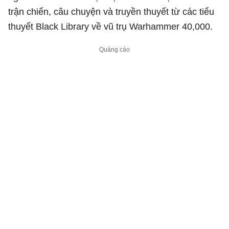
trận chiến, câu chuyện và truyền thuyết từ các tiểu
thuyết Black Library về vũ trụ Warhammer 40,000.