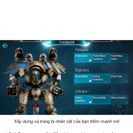
Xây dựng và trang bị nhân vật của bạn thêm mạnh mẽ