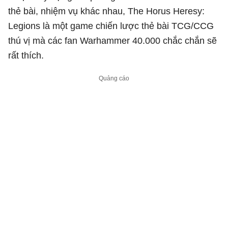
thẻ bài, nhiệm vụ khác nhau, The Horus Heresy:
Legions là một game chiến lược thẻ bài TCG/CCG
thú vị mà các fan Warhammer 40.000 chắc chắn sẽ
rất thích.