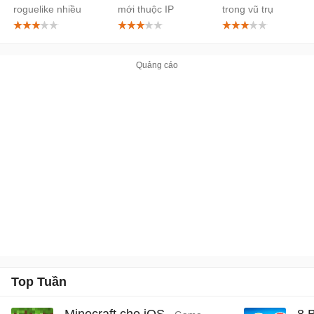
roguelike nhiều
mới thuộc IP
trong vũ trụ
iOS
người chơi
Warhammer 40,000
Warhammer 40000
Top Tuần
Minecraft cho iOS
8 