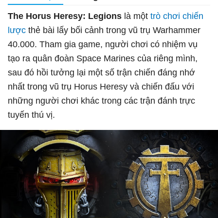
The Horus Heresy: Legions
là một
trò chơi chiến
lược
thẻ bài lấy bối cảnh trong vũ trụ Warhammer
40.000. Tham gia game, người chơi có nhiệm vụ
tạo ra quân đoàn Space Marines của riêng mình,
sau đó hồi tưởng lại một số trận chiến đáng nhớ
nhất trong vũ trụ Horus Heresy và chiến đấu với
những người chơi khác trong các trận đánh trực
tuyến thú vị.