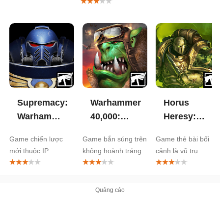
Supremacy:
Warhammer
Horus
Warhammer
40,000:
Heresy:
40,000 cho
Dakka
Legions
Game chiến lược
Game bắn súng trên
Game thẻ bài bối
iOS
Squadron
TCG cho
mới thuộc IP
không hoành tráng
cảnh là vũ trụ
cho iOS
iOS
Warhammer 40,000
Warhammer 40.000