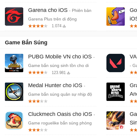
Garena cho iOS
Go
- Phiên bản
iO
Garena Plus trên di động
1.074
mạo
Game Bắn Súng
PUBG Mobile VN cho iOS
VA
-
Game bắn súng sinh tồn cho di
- G
123.981
động
Tru
Medal Hunter cho iOS
Gr
-
An
Game bắn súng quân sự nhịp độ
nhanh khốc liệt
cướ
iPh
Cluckmech Oasis cho iOS
Ga
-
Si
Game roguelike bắn súng phòng
thủ tháp hấp dẫn
Gam