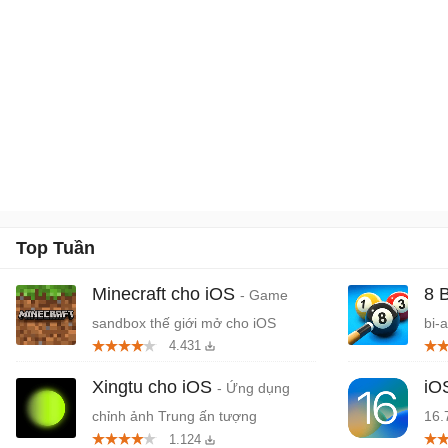
Top Tuần
Minecraft cho iOS
8 
- Game
sandbox thế giới mở cho iOS
bi-
4.431
Xingtu cho iOS
iO
- Ứng dụng
chỉnh ảnh Trung ấn tượng
16.
1.124