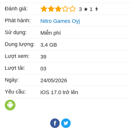
Đánh giá:
3 ★
1 👨
Phát hành:
Nitro Games Oyj
Sử dụng:
Miễn phí
Dung lượng:
3,4 GB
Lượt xem:
39
Lượt tải:
03
Ngày:
24/05/2026
Yêu cầu:
iOS 17.0 trở lên
Warhammer 40,000: Boltgun Boom cho Andro