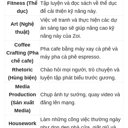
Fitness (Thể
Tập luyện và đọc sách về thể dục
dục)
để cải thiện kỹ năng này.
Việc vẽ tranh và thực hiện các dự
Art (Nghệ
án sáng tạo sẽ giúp nâng cao kỹ
thuật)
năng này của Zoi.
Coffee
Pha cafe bằng máy xay cà phê và
Crafting (Pha
máy pha cà phê espresso.
chế cafe)
Rhetoric
Chào hỏi mọi người, trò chuyện và
(Hùng biện)
luyện tập phát biểu trước gương.
Media
Production
Chụp ảnh tự sướng, quay video và
(Sản xuất
đăng lên mạng.
Media)
Làm những công việc thường ngày
Housework
như dọn dẹp nhà cửa, giặt giũ và