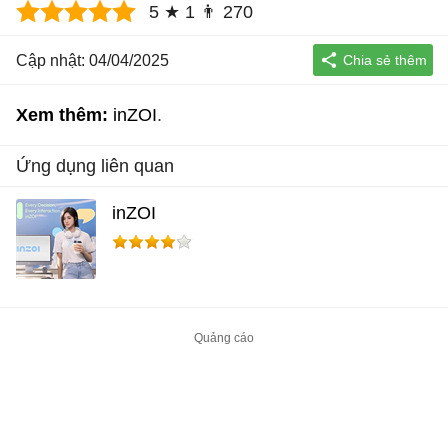
5
★
1
👨
270
Cập nhật: 04/04/2025
Xem thêm:
inZOI
Ứng dụng liên quan
inZOI