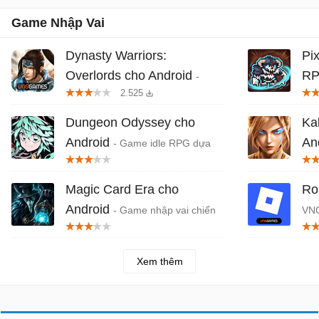
Game Nhập Vai
Dynasty Warriors:
Pix
Overlords cho Android
RP
-
2.525
Game Tam Quốc miễn phí
phi
thế 
Dungeon Odyssey cho
Ka
Android
An
- Game idle RPG dựa
trên webtoon đình đám Dungeon
cán
Odyssey
ngư
Magic Card Era cho
Ro
Android
- Game nhập vai chiến
VNG
thuật mới phong cách hắc ám
Việ
Xem thêm