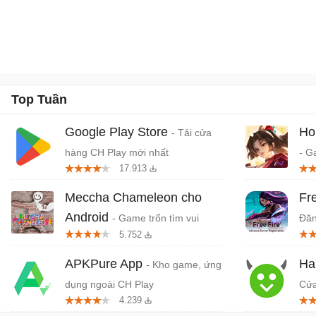
Top Tuần
Google Play Store
Ho
- Tải cửa
hàng CH Play mới nhất
- G
17.913
quố
Da
Meccha Chameleon cho
Fr
Android
- Game trốn tìm vui
Đăn
5.752
nhộn nhiều người chơi
APKPure App
Ha
- Kho game, ứng
dụng ngoài CH Play
Cửa
4.239
dụn