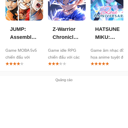
JUMP:
Z-Warrior
HATSUNE
Assemble
Chronicles
MIKU:
cho
cho
COLORFUL
Game MOBA 5v5
Game idle RPG
Game âm nhạc đồ
Android
Android
STAGE!
chiến đấu với
chiến đấu với các
họa anime tuyệt đẹp
cho
Naruto, Son Goku,
anh hùng anime
Android
Luffy...