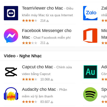
TeamViewer cho Mac
Za
- Điều
khiển máy Mac từ xa qua Internet
nhắ
214
Facebook Messenger cho
Mi
Mac
M
- Chat Facebook miễn phí
211
trên MacBook
Off
Video - Nghe Nhạc
Capcut cho Mac
Ad
- Chỉnh sửa
video bằng Capcut
Côn
10.068
ngh
Audacity cho Mac
Sp
- Phần
mềm xử lý âm thanh
ngh
83.607