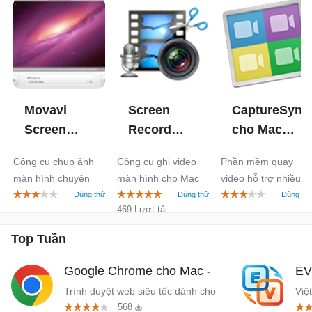
Movavi
Screen
CaptureSync
Screen
Record
cho Mac
Capture for
Studio for
1.1
Công cụ chụp ảnh
Công cụ ghi video
Phần mềm quay
Mac
1.0
Mac
2.2
màn hình chuyên
màn hình cho Mac
video hỗ trợ nhiều
nghiệp cho Mac
camera
469 Lượt tải
Top Tuần
Google Chrome cho Mac
EV
-
Trình duyệt web siêu tốc dành cho
Việ
568
Mac