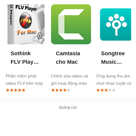
Sothink
Camtasia
Songtree
FLV Player
cho Mac
Music
cho Mac
Maker cho
Phần mềm phát
Chỉnh sửa video và
Ứng dụng thu âm và
Mac
video FLV trên máy
ghi hoạt động màn
chơi nhạc tuyệt vời
Mac
hình
trên Mac