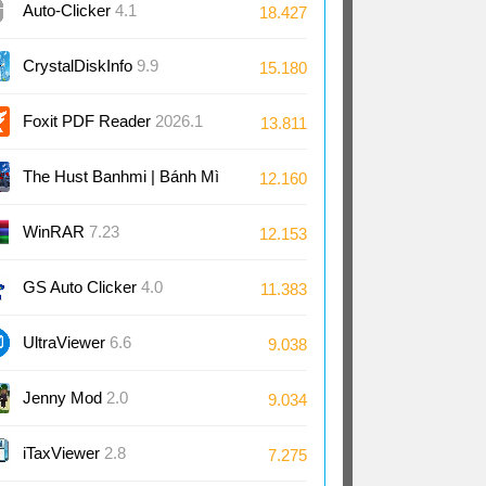
Auto-Clicker
4.1
18.427
CrystalDiskInfo
9.9
15.180
Foxit PDF Reader
2026.1
13.811
The Hust Banhmi | Bánh Mì
12.160
Bách Khoa
WinRAR
7.23
12.153
GS Auto Clicker
4.0
11.383
UltraViewer
6.6
9.038
Jenny Mod
2.0
9.034
iTaxViewer
2.8
7.275