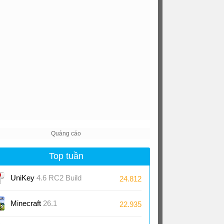
Top tuần
UniKey
4.6 RC2 Build
24.812
230919
Minecraft
26.1
22.935