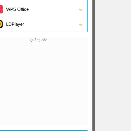
(16.0
WPS Office
✯
LDPlayer
✯