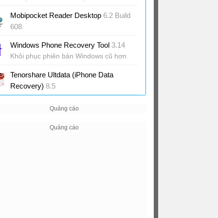
iPad
Mobipocket Reader Desktop
6.2 Build
608
Đọc eBook trên máy tính
Windows Phone Recovery Tool
3.14
Khôi phục phiên bản Windows cũ hơn
cho điện thoại
Tenorshare Ultdata (iPhone Data
Recovery)
8.5
Khôi phục dữ liệu trên iPhone