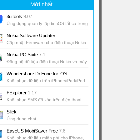
Mới nhất
3uTools
9.07
Ứng dụng quản lý tập tin iOS tất cả trong
một
Nokia Software Updater
Cập nhật Firmware cho điện thoại Nokia
Nokia PC Suite
7.1
Đồng bộ dữ liệu điện thoại Nokia và máy
tính
Wondershare Dr.Fone for iOS
Khôi phục dữ liệu trên iPhone/iPad/iPod
touch
FExplorer
1.17
Khôi phục SMS đã xóa trên điện thoại
Nokia
Slick
Ứng dụng chat
EaseUS MobiSaver Free
7.6
Khôi phục dữ liệu miễn phí cho iPhone,