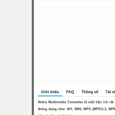
Giới thiệu
FAQ
Thông số
Tải v
Nokia Multimedia Converter là một tiện ích rấ
thông dụng như: AVI, WAV, MPG (MPEG-1, MPE