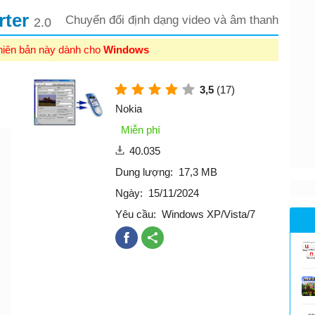
rter
Chuyển đổi định dạng video và âm thanh
2.0
hiên bản này dành cho
Windows
3,5
(17)
Nokia
Miễn phí
40.035
Dung lượng:
17,3 MB
Ngày:
15/11/2024
Yêu cầu:
Windows XP/Vista/7