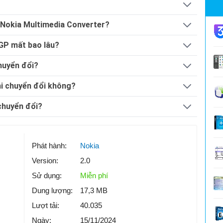
 Nokia Multimedia Converter?
3GP mất bao lâu?
chuyển đổi?
khi chuyển đổi không?
 chuyển đổi?
Phát hành:
Nokia
Version:
2.0
Sử dụng:
Miễn phí
Dung lượng:
17,3 MB
Lượt tải:
40.035
Ngày:
15/11/2024