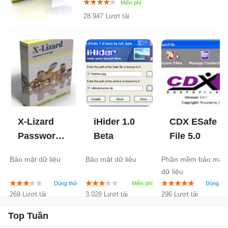
28.947 Lượt tải
X-Lizard
iHider
1.0
CDX ESafe
Password
Beta
File
5.0
Manager
Bảo mật dữ liệu
Bảo mật dữ liệu
Phần mềm bảo mật
4.0
dữ liệu
269 Lượt tải
3.028 Lượt tải
296 Lượt tải
Top Tuần