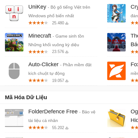
UniKey
Cr
- Bộ gõ tiếng Việt trên
Windows phổ biến nhất
đán
25.480
cứn
Minecraft
Th
- Game sinh tồn
Bá
Những khối vuông kỳ diệu
23.576
Tiệ
Auto-Clicker
Fo
- Phần mềm đặt
kích chuột tự động
mềm
19.057
miễ
Mã Hóa Dữ Liệu
FolderDefence Free
Og
- Bảo vệ
Hi
tài liệu cá nhân
55.202
ẩn 