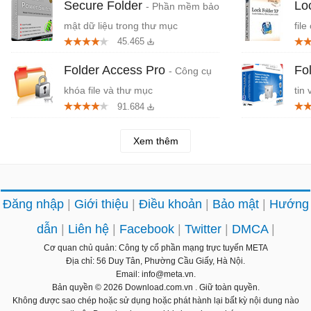
Secure Folder
Lo
- Phần mềm bảo
mật dữ liệu trong thư mục
file
45.465
Folder Access Pro
Fo
- Công cụ
khóa file và thư mục
tin
91.684
Xem thêm
Đăng nhập
Giới thiệu
Điều khoản
Bảo mật
Hướng
dẫn
Liên hệ
Facebook
Twitter
DMCA
Cơ quan chủ quản: Công ty cổ phần mạng trực tuyến META
Địa chỉ: 56 Duy Tân, Phường Cầu Giấy, Hà Nội.
Email: info@meta.vn.
Bản quyền © 2026
Download.com.vn
. Giữ toàn quyền.
Không được sao chép hoặc sử dụng hoặc phát hành lại bất kỳ nội dung nào