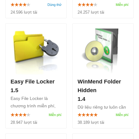
an toàn cho những thư
hoặc làm ẩn file hoặc thư
mục chứa dữ liệu mà bạn
mục đặt password với
24.596 lượt tải
24.257 lượt tải
muốn không cho người
một cú click chuột. ..
khác xem...
Easy File Locker
WinMend Folder
1.5
Hidden
Easy File Locker là
1.4
chương trình miễn phí,
Dữ liệu riêng tư luôn cần
nhẹ và dễ sử dụng có thể
được quan tâm, bảo vệ,
giúp bảo vệ dữ liệu quan
đặc biệt trong trường hợp
28.947 lượt tải
38.189 lượt tải
trọng của người dùng.
máy tính được dùng
chung bởi nhiều người