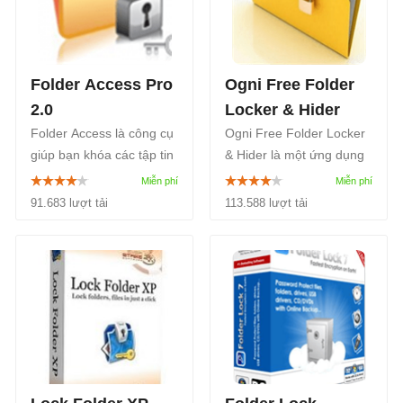
Folder Access Pro
Ogni Free Folder
2.0
Locker & Hider
Folder Access là công cụ
Ogni Free Folder Locker
giúp bạn khóa các tập tin
& Hider là một ứng dụng
và thư mục nhạy cảm.
tiện ích được thiết kế để
giúp bạn khóa và ẩn bất
91.683 lượt tải
113.588 lượt tải
kỳ thư mục nào bạn
muốn. Điều này là cần
thiết để đảm bảo sự bảo
mật của bất kỳ thư mục
tránh sự tò mò của người
dùng khác.