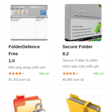
FolderDefence
Secure Folder
Free
8.2
1.0
Secure Folder là phần
mềm bảo mật miễn phí
Một ứng dụng miễn phí
đến từ hãng Subin Ninan.
cho phép người dùng bảo
Secure Folder giúp bảo
vệ các thông tin cá nhân
55.202 lượt tải
45.465 lượt tải
vệ file cá nhân an toàn
của họ một cách an toàn
trên máy tính Windows.
với 4 phương pháp bảo
vệ được cung cấp...