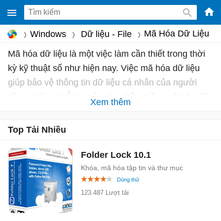
-
Mã Hóa Dữ Liệu
Windows
Dữ liệu - File
Phầ
Mã hóa dữ liệu là một việc làm cần thiết trong thời
mềm
kỳ kỹ thuật số như hiện nay. Việc mã hóa dữ liệu
gam
miễ
giúp bảo vệ thông tin dữ liệu cá nhân của người
phí
dùng. Với sự hỗ trợ của các phần mềm mã hóa dữ
Xem thêm
cho
liệu dưới đây, chỉ với 1 click chuột thì dữ liệu của
Win
bạn đã hoàn toàn an toàn.
Top Tải Nhiều
Mac
Tuy nhiên, có một điều cần cảnh báo khi sử dụng
iOS,
Folder Lock
10.1
phần mềm mã hóa và khóa dữ liệu là trước khi cài
Andr
Khóa, mã hóa tập tin và thư mục
đặt lại máy tính hoặc gỡ bỏ phần mềm mã hóa khỏi
máy tính, bạn nên giải mã hoặc bỏ khóa dữ liệu của
123.487 Lượt tải
mình. Có rất nhiều trường hợp sau khi mã hóa dữ
liệu, người dùng quên mật khẩu giải mã hoặc quên