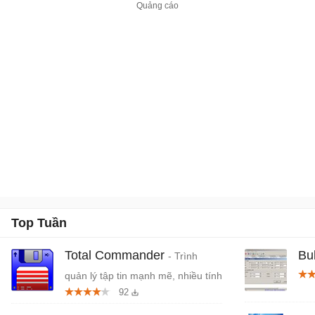
Top Tuần
Total Commander
Bu
- Trình
quản lý tập tin mạnh mẽ, nhiều tính
92
năng