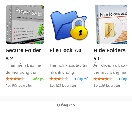
bỏ khóa trước khi gỡ bỏ phần mềm thì cũng "chia
tay" luôn với dữ liệu đã mã hóa - Đây chính là điểm
bảo mật của phần mềm mã hóa.
Secure Folder
File Lock
7.0
Hide Folders
8.2
5.0
Phần mềm bảo mật
Tiện ích khóa tập tin
Ẩn, khóa, và bảo vệ
dữ liệu trong thư
nhanh chóng
thư mục bằng mật
mục
khẩu
45.465 Lượt tải
15.423 Lượt tải
15.189 Lượt tải