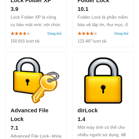
Lock Folder XP
Folder Lock
3.9
10.1
Lock Folder XP là công
Folder Lock là phần mềm
cụ bảo mật mới, với chức
bảo vệ tập tin, thư mục, ổ
năng hỗ trợ người sử
đĩa bằng mật khẩu, mã
dụng khóa các tập tin,
hóa những tập tin quan
150.815 lượt tải
123.487 lượt tải
thư mục và ổ đĩa cứng
trọng. Phương pháp mã
với mật khẩu riêng của
hóa mà Folder Lock 7.9
họ.
sử dụng là AES 256bit.
Advanced File
dirLock
Lock
1.4
7.1
Một máy tính có thể cho
nhiều người sử dụng, để
Advanced File Lock- khóa