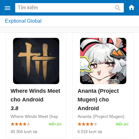
-
Exptional Global
Phầ
mềm
gam
miễ
phí
cho
Win
Mac
Where Winds Meet
Ananta (Project
iOS,
cho Android
Mugen) cho
Andr
3.8
Android
Where Winds Meet (hay
Ananta (Project Mugen)
Yến Vân Thập Lục
là game nhập vai thế giới
Thanh) là trò chơi nhập
mở chủ đề đô thị miễn
40.304 lượt tải
6.019 lượt tải
vai phiêu lưu hành động
phí hoàn toàn mới do