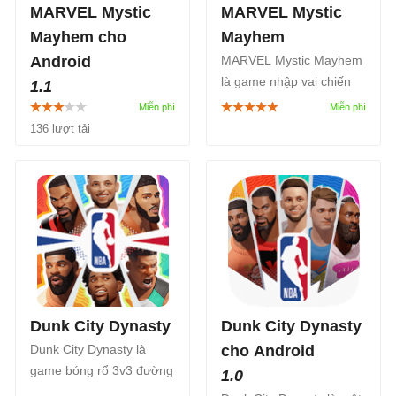
dược, kỹ năng và tinh
MARVEL Mystic
MARVEL Mystic
thần không khuất phục.
Mayhem cho
Mayhem
Android
MARVEL Mystic Mayhem
là game nhập vai chiến
1.1
thuật do NetEase và
Marvel Games và
Marvel hợp tác, đưa bạn
136 lượt tải
NetEase Games vừa hé
vào một vũ trụ bí ẩn đầy
lộ trò chơi nhập vai chiến
những anh hùng và nhân
thuật theo lượt dựa theo
vật phản diện mang tính
tổ đội mới MARVEL
biểu tượng.
Mystic Mayhem, sẽ được
phát hành cho Android và
iOS thời gian tới. Trò chơi
miễn phí này lấy bối cảnh
ở trung tâm của Vũ trụ
Marvel.
Dunk City Dynasty
Dunk City Dynasty
Dunk City Dynasty là
cho Android
game bóng rổ 3v3 đường
1.0
phố được cấp phép bởi