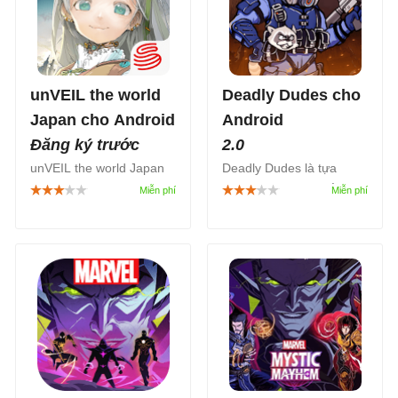
unVEIL the world
Deadly Dudes cho
Japan cho Android
Android
Đăng ký trước
2.0
unVEIL the world Japan
Deadly Dudes là tựa
(tên tiếng Nhật là アンベ
game hành động bắn
イル ザ ワールド) là
súng đỉnh cao lấy bối
game RPG hành động
cảnh thế giới đang chìm
phiêu lưu chiến thuật mới
trong đại dịch zombie.
đến từ nhà phát triển
Trong khi các thành phố
Shueisha Games, mang
dựng lên hầm trú ẩn tạm
đến cho bạn trải nghiệm
thời, bạn cùng đội
như bước vào một cuốn
“Dudes” đầy cá tính sẽ
manga sống động.
bước ra ngoài và giành
lại sự sống bằng đạn