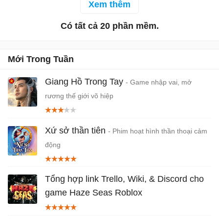
ty con phát hành game
hành động mới đến từ
Xem thêm
quốc tế của NetEase.
NetEase với lối chơi vui
Có tất cả 20 phần mềm.
Đây là một trò chơi Team
nhộn và hỗn loạn giống
RPG thú vị có đồ họa 3D
game Fall Guys trên PC.
chất lượng cao, hiệu ứng
Hiện Eggy Party đã chính
Mới Trong Tuần
nhân vật ấn tượng, các
thức phát hành toàn cầu
trận đánh chiến thuật hấp
cho các game thủ tài về
Giang Hồ Trong Tay
- Game nhập vai, mở
dẫn và thiết kế phe phái
và trải nghiệm.
rương thế giới võ hiệp
chủng tộc độc đáo.
Xứ sở thần tiên
- Phim hoạt hình thần thoại cảm
động
Tổng hợp link Trello, Wiki, & Discord cho
game Haze Seas Roblox