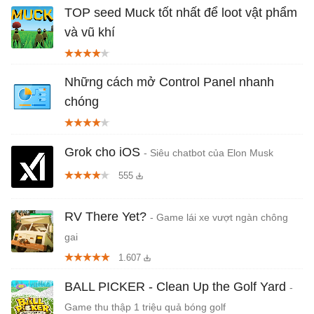
TOP seed Muck tốt nhất để loot vật phẩm
và vũ khí
Những cách mở Control Panel nhanh
chóng
Grok cho iOS
- Siêu chatbot của Elon Musk
555
RV There Yet?
- Game lái xe vượt ngàn chông
gai
1.607
BALL PICKER - Clean Up the Golf Yard
-
Game thu thập 1 triệu quả bóng golf