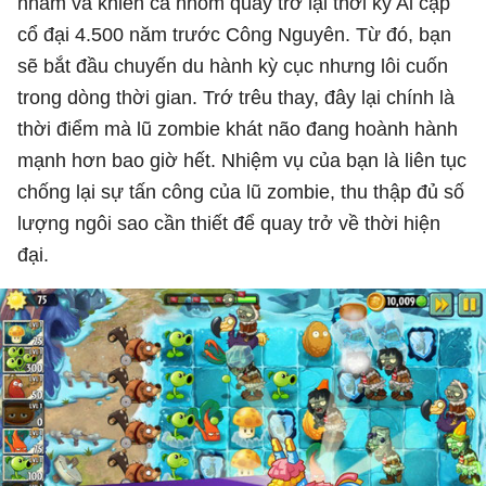
nhầm và khiến cả nhóm quay trở lại thời kỳ Ai cập
cổ đại 4.500 năm trước Công Nguyên. Từ đó, bạn
sẽ bắt đầu chuyến du hành kỳ cục nhưng lôi cuốn
trong dòng thời gian. Trớ trêu thay, đây lại chính là
thời điểm mà lũ zombie khát não đang hoành hành
mạnh hơn bao giờ hết. Nhiệm vụ của bạn là liên tục
chống lại sự tấn công của lũ zombie, thu thập đủ số
lượng ngôi sao cần thiết để quay trở về thời hiện
đại.