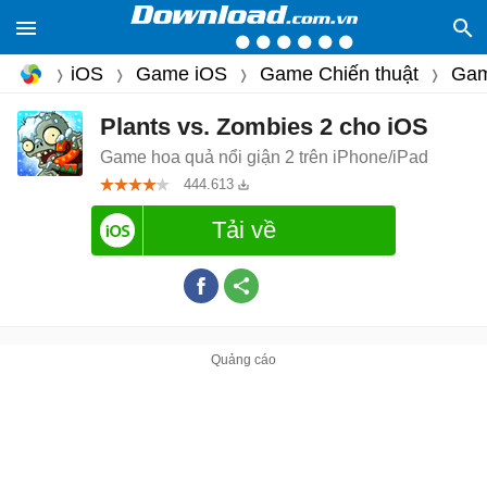
iOS
Game iOS
Game Chiến thuật
Gam
Plants vs. Zombies 2 cho iOS
Game hoa quả nổi giận 2 trên iPhone/iPad
444.613
Tải về