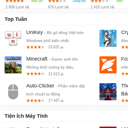
2.939 Lượt tải
870 Lượt tải
1.416 Lượt tải
Top Tuần
UniKey
Cr
- Bộ gõ tiếng Việt trên
Windows phổ biến nhất
đán
23.625
cứn
Minecraft
Fo
- Game sinh tồn
Những khối vuông kỳ diệu
mềm
21.613
miễ
Auto-Clicker
Th
- Phần mềm đặt
Bá
kích chuột tự động
17.447
Tiệ
Tiện Ích Máy Tính