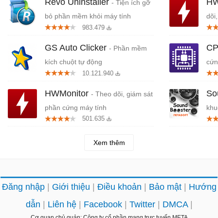
Revo Uninstaller
HW
- Tiện ích gỡ
bỏ phần mềm khỏi máy tính
dõi
983.479
GS Auto Clicker
CP
- Phần mềm
kích chuột tự động
cứn
10.121.940
HWMonitor
So
- Theo dõi, giám sát
phần cứng máy tính
khu
501.635
Xem thêm
Đăng nhập
Giới thiệu
Điều khoản
Bảo mật
Hướng
dẫn
Liên hệ
Facebook
Twitter
DMCA
Cơ quan chủ quản: Công ty cổ phần mạng trực tuyến META