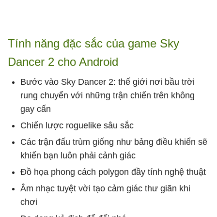
Tính năng đặc sắc của game Sky
Dancer 2 cho Android
Bước vào Sky Dancer 2: thế giới nơi bầu trời
rung chuyển với những trận chiến trên không
gay cấn
Chiến lược roguelike sâu sắc
Các trận đấu trùm giống như bảng điều khiển sẽ
khiến bạn luôn phải cảnh giác
Đồ họa phong cách polygon đầy tính nghệ thuật
Âm nhạc tuyệt vời tạo cảm giác thư giãn khi
chơi