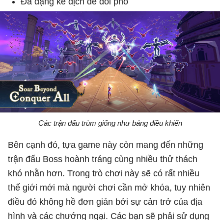
Đa dạng kẻ địch để đối phó
Các trận đấu trùm giống như bảng điều khiển
Bên cạnh đó, tựa game này còn mang đến những
trận đấu Boss hoành tráng cùng nhiều thử thách
khó nhằn hơn. Trong trò chơi này sẽ có rất nhiều
thế giới mới mà người chơi cần mở khóa, tuy nhiên
điều đó không hề đơn giản bởi sự cản trở của địa
hình và các chướng ngại. Các bạn sẽ phải sử dụng