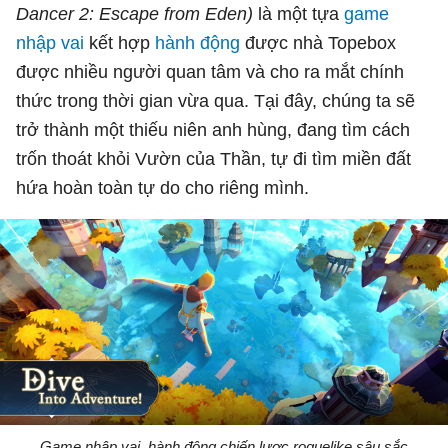
Dancer 2: Escape from Eden)
là một tựa
game
nhập vai
kết hợp
hành động
được nhà Topebox
được nhiều người quan tâm và cho ra mắt chính
thức trong thời gian vừa qua. Tại đây, chúng ta sẽ
trở thành một thiếu niên anh hùng, đang tìm cách
trốn thoát khỏi Vườn của Thần, tự đi tìm miền đất
hứa hoàn toàn tự do cho riêng mình.
Game nhập vai, hành động chiến lược roguelike sâu sắc