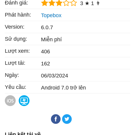
Đánh giá:
3 ★
1 👨
Phát hành:
Topebox
Version:
6.0.7
Sử dụng:
Miễn phí
Lượt xem:
406
Lượt tải:
162
Ngày:
06/03/2024
Yêu cầu:
Android 7.0 trở lên
Sky Dancer 2 cho iOS
Sky Dancer 2
Liên kết tải về