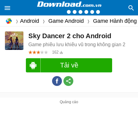
Android
Game Android
Game Hành động
Sky Dancer 2 cho Android
Game phiêu lưu khiêu vũ trong không gian 2
162
Tải về