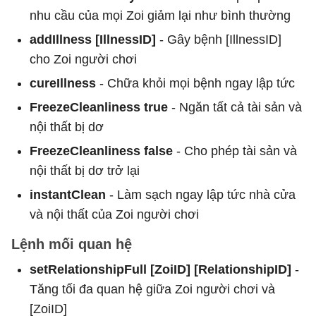
nhu cầu của mọi Zoi giảm lại như bình thường
addIllness [IllnessID]
- Gây bệnh [IllnessID]
cho Zoi người chơi
cureIllness
- Chữa khỏi mọi bệnh ngay lập tức
FreezeCleanliness true
- Ngăn tất cả tài sản và
nội thất bị dơ
FreezeCleanliness false
- Cho phép tài sản và
nội thất bị dơ trở lại
instantClean
- Làm sạch ngay lập tức nhà cửa
và nội thất của Zoi người chơi
Lệnh mối quan hệ
setRelationshipFull [ZoiID] [RelationshipID]
-
Tăng tối đa quan hệ giữa Zoi người chơi và
[ZoiID]