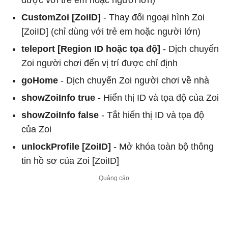
CustomZoi [ZoiID]
- Thay đổi ngoại hình Zoi
[ZoiID] (chỉ dùng với trẻ em hoặc người lớn)
teleport [Region
ID hoặc tọa độ]
- Dịch chuyển
Zoi người chơi đến vị trí được chỉ định
goHome
- Dịch chuyển Zoi người chơi về nhà
showZoiInfo true
- Hiển thị ID và tọa độ của Zoi
showZoiInfo false
- Tắt hiển thị ID và tọa độ
của Zoi
unlockProfile [ZoiID]
- Mở khóa toàn bộ thông
tin hồ sơ của Zoi [ZoiID]