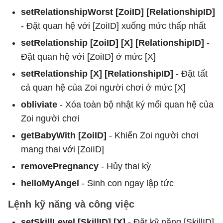
setRelationshipWorst [ZoiID] [RelationshipID]
- Đặt quan hệ với [ZoiID] xuống mức thấp nhất
setRelationship [ZoiID] [X] [RelationshipID]
-
Đặt quan hệ với [ZoiID] ở mức [X]
setRelationship [X] [RelationshipID]
- Đặt tất
cả quan hệ của Zoi người chơi ở mức [X]
obliviate
- Xóa toàn bộ nhật ký mối quan hệ của
Zoi người chơi
getBabyWith [ZoiID]
- Khiến Zoi người chơi
mang thai với [ZoiID]
removePregnancy
- Hủy thai kỳ
helloMyAngel
- Sinh con ngay lập tức
Lệnh kỹ năng và công việc
setSkillLevel [SkillID] [X]
- Đặt kỹ năng [SkillID]