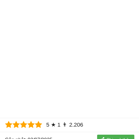
5
★
1
👨
2.206