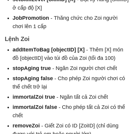
ở cấp độ [X]
JobPromotion
- Thăng chức cho Zoi người
chơi lên 1 cấp
Lệnh Zoi
addItemToBag [objectID] [X]
- Thêm [X] món
đồ [objectID] vào túi đồ của Zoi (tối đa 100)
stopAging true
- Ngăn Zoi người chơi chết
stopAging false
- Cho phép Zoi người chơi có
thể chết trở lại
immortalZoi true
- Ngăn tất cả Zoi chết
immortalZoi false
- Cho phép tất cả Zoi có thể
chết
removeZoi
- Giết Zoi có ID [ZoiID] (chỉ dùng
được với trẻ em hoặc người lớn)