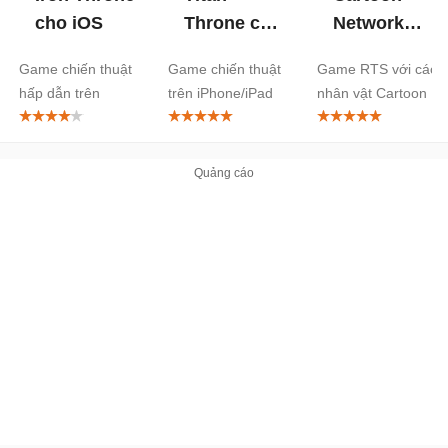
cho iOS
Throne cho
Network
iOS
Arena cho
Game chiến thuật
Game chiến thuật
Game RTS với các
iOS
hấp dẫn trên
trên iPhone/iPad
nhân vật Cartoon
iPhone/iPad
Network