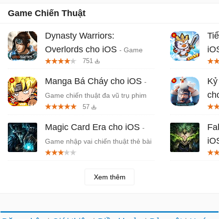
Game Chiến Thuật
Dynasty Warriors:
Ti
Overlords cho iOS
iO
- Game
751
RPG Tam Quốc từ Koei Tecmo
thu
Manga Bá Cháy cho iOS
Kỷ
-
ch
Game chiến thuật đa vũ trụ phim
57
hoạt hình Nhật Bản
Tam
Magic Card Era cho iOS
Fa
-
iO
Game nhập vai chiến thuật thẻ bài
hắc ám
chi
Xem thêm