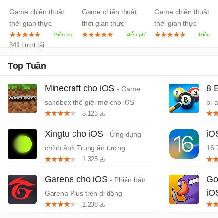
iOS
2.2
iOS
1.5
cho iOS
3.9
Game chiến thuật
Game chiến thuật
Game chiến thuật
thời gian thực
thời gian thực
thời gian thực
343 Lượt tải
Top Tuần
Minecraft cho iOS
8 
- Game
sandbox thế giới mở cho iOS
bi-
5.123
Xingtu cho iOS
iO
- Ứng dụng
chỉnh ảnh Trung ấn tượng
16.
1.325
Garena cho iOS
Go
- Phiên bản
iO
Garena Plus trên di động
1.238
mạo